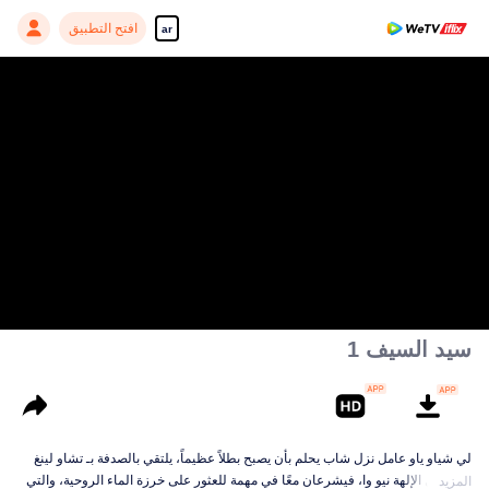
افتح التطبيق
ar
سيد السيف 1
لي شياو ياو عامل نزل شاب يحلم بأن يصبح بطلاً عظيماً، يلتقي بالصدفة بـ تشاو لينغ
أر، سليل الإلهة نيو وا، فيشرعان معًا في مهمة للعثور على خرزة الماء الروحية، والتي
المزيد