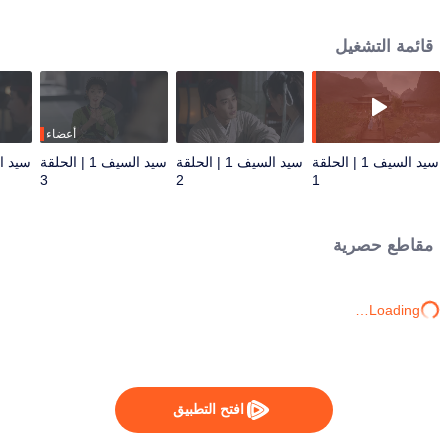
يمكن أن تنهي الجفاف الذي يصيب الأرض. على طول الطريق، أصبحا أصدقاء مع
الشريك المتشاحن لين يويه روه والباحث ليو جين يوان، وغيرهم من رفاق ذوي التفكير
قائمة التشغيل
المماثل. إنهم يواجهون العديد من المخاطر في بحثهم عن الخرزة الروحية، وفي النهاية
يحبطون المخطط الكارثي لزعيم طائفة عبادة القمر، الذي يهدف إلى تدمير العالم.
أعضاء
سيد السيف 1 | الحلقة
سيد السيف 1 | الحلقة
سيد السيف 1 | الحلقة
3
2
1
مقاطع حصرية
Loading…
افتح التطبيق