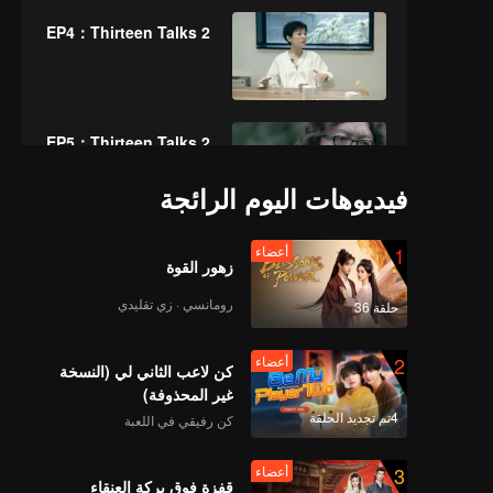
EP4：Thirteen Talks 2
EP5：Thirteen Talks 2
فيديوهات اليوم الرائجة
1
أعضاء
EP6：Thirteen Talks 2
زهور القوة
رومانسي · زي تقليدي
حلقة 36
2
أعضاء
EP7：Thirteen Talks 2
كن لاعب الثاني لي (النسخة
غير المحذوفة)
4تم تجديد الحلقة
كن رفيقي في اللعبة
3
أعضاء
EP8：Thirteen Talks 2
قفزة فوق بركة العنقاء