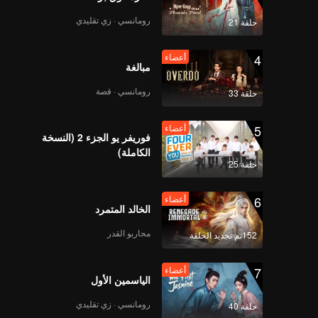
رومانسي · زي تقليدي
حلقة 21
4
أعضاء
EP9：Thirteen Talks 2
مبالغة
رومانسي · قصة
حلقة 33
5
أعضاء
EP10：Thirteen Talks
فوريفر يو الجزء 2 (النسخة
2
الكاملة)
حلقة 25
6
أعضاء
EP11：Thirteen Talks
الخالد المتمرد
2
محاربو القدر
152تم تجديد الحلقة
7
أعضاء
EP12：Thirteen Talks
الياسمين الأول
2
رومانسي · زي تقليدي
حلقة 40