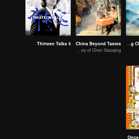
Thirteen Talks 4
China Beyond Tastes
A Long Cherished Dream
Flavor Exploration Journey of Chen Xiaoqing
Once