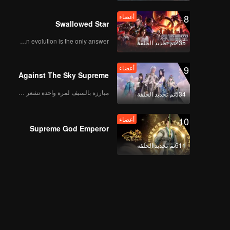
8
أعضاء
十三期
Swallowed Star
Human evolution is the only answer.
235تم تجديد الحلقة
9
أعضاء
Against The Sky Supreme
مبارزة بالسيف لمرة واحدة تشعر بالحرية
534تم تجديد الحلقة
10
أعضاء
Supreme God Emperor
611تم تجديد الحلقة