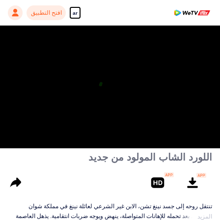
افتح التطبيق
ar
اللورد الشاب المولود من جديد
تنتقل روحه إلى جسد نينغ تشن، الابن غير الشرعي لعائلة نينغ في مملكة شوان
العظمى. بعد تحمله للإهانات المتواصلة، ينهض ويوجه ضربات انتقامية. يذهل العاصمة
المزيد