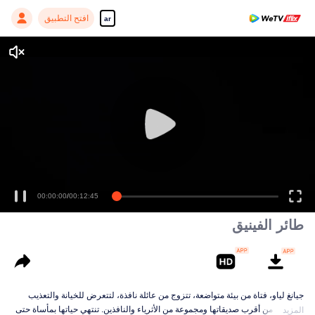
افتح التطبيق
ar
00:00:00
/
00:12:45
طائر الفينيق
جيانغ لياو، فتاة من بيئة متواضعة، تتزوج من عائلة نافذة، لتتعرض للخيانة والتعذيب
الوحشي من أقرب صديقاتها ومجموعة من الأثرياء والنافذين. تنتهي حياتها بمأساة حتى
المزيد