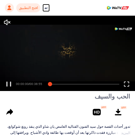
افتح التطبيق
ar
00:00:00
/
00:38:55
الحب والسيف
تدور أحداث القصة حول سيد الفنون القتالية الغامض يان شاو الذي ينقذ رونغ شوكوانغ،
وهي فتاة مبارزة فقدت ذاكرتها بعد أن أوقعت بها طائفة وادي الأشباح. ويرافقها إلى
المزيد