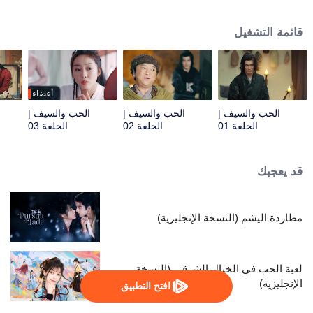
قصر يوتشي... دون علمهما، فإن القصر مليء بالأجندات الخفية، والعالم القتالي مليء
بالمؤامرات والنزاعات المستمرة بين الطوائف المختلفة. ويضطر الاثنان إلى التورط
قائمة التشغيل
في الصراعات الغادرة في العالم القتالي، ويتعاونان لمعاقبة الشر ومواجهة طائفة وادي
الأشباح المهددة. ومع ذلك، فإن أسرار ماضيهما وحاضرهما تنتظرهما ليتم الكشف
عنها...
أعضاء
الحب والسيف |
الحب والسيف |
الحب والسيف |
الحلقة 01
الحلقة 02
الحلقة 03
قد يعجبك
مطاردة اليشم (النسخة الإنجليزية)
لعبة الحب في الخيال الشرقي (النسخة
الإنجليزية)
افتح التطبيق