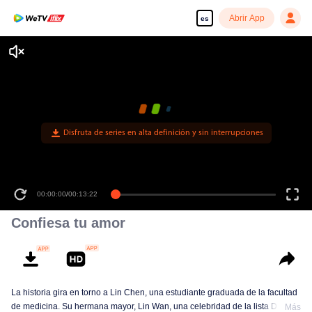
Abrir App
es
Disfruta de series en alta definición y sin interrupciones
00:00:00
/
00:13:22
Confiesa tu amor
La historia gira en torno a Lin Chen, una estudiante graduada de la facultad
de medicina. Su hermana mayor, Lin Wan, una celebridad de la lista D, cae
Más