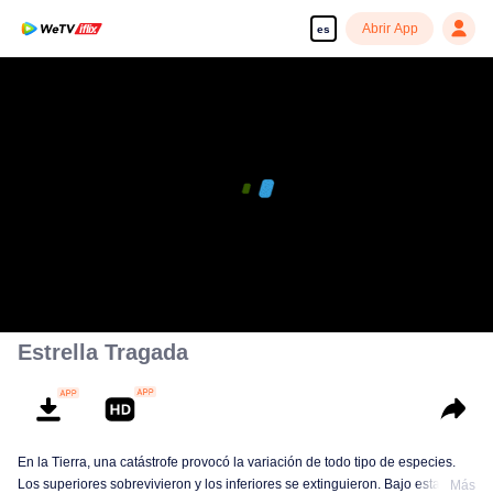
Abrir App
es
00:00:00
/
00:22:04
Estrella Tragada
En la Tierra, una catástrofe provocó la variación de todo tipo de especies.
Los superiores sobrevivieron y los inferiores se extinguieron. Bajo esta
Más