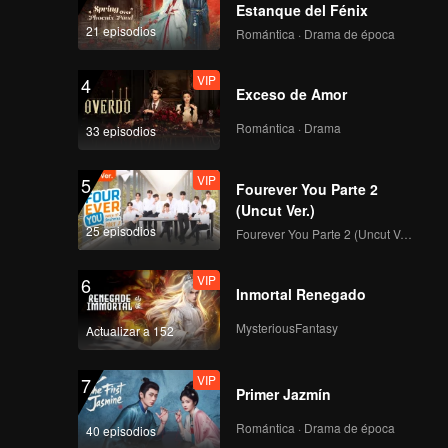
Estanque del Fénix
112
113
21 episodios
Romántica · Drama de época
VIP
VIP
114
115
VIP
4
Exceso de Amor
Romántica · Drama
VIP
VIP
33 episodios
116
117
VIP
5
Fourever You Parte 2
VIP
VIP
118
119
(Uncut Ver.)
25 episodios
Fourever You Parte 2 (Uncut Ver.)
VIP
120
VIP
6
Inmortal Renegado
MysteriousFantasy
Actualizar a 152
VIP
7
Primer Jazmín
Romántica · Drama de época
40 episodios