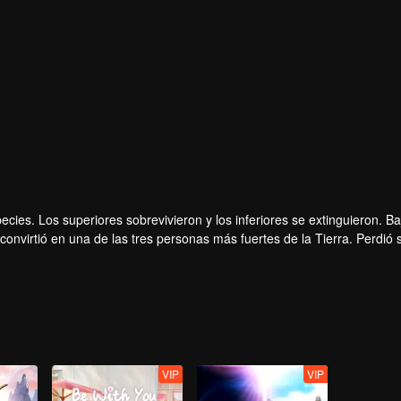
ecies. Los superiores sobrevivieron y los inferiores se extinguieron. Ba
onvirtió en una de las tres personas más fuertes de la Tierra. Perdió 
omó la carne del monstruo. En la carne, desarrolló un cuerpo humano. 
VIP
VIP