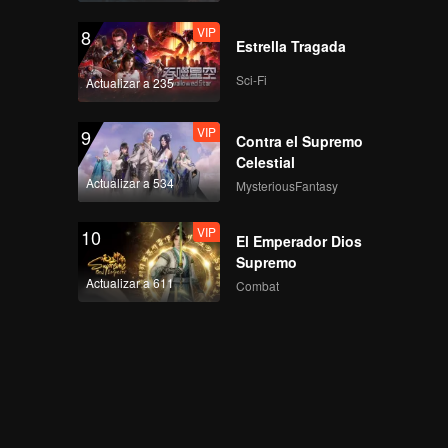
VIP
8
Estrella Tragada
Sci-Fi
Actualizar a 235
VIP
9
Contra el Supremo
Celestial
Actualizar a 534
MysteriousFantasy
VIP
10
El Emperador Dios
Supremo
Actualizar a 611
Combat