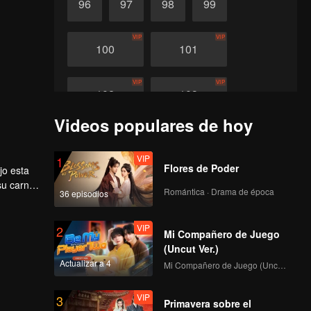
96
97
98
99
VIP
VIP
100
101
VIP
VIP
102
103
Videos populares de hoy
VIP
VIP
104
105
VIP
1
Flores de Poder
jo esta
VIP
VIP
106
107
su carne
Romántica · Drama de época
36 episodios
Más
VIP
VIP
108
VIP
109
2
Mi Compañero de Juego
(Uncut Ver.)
Actualizar a 4
VIP
VIP
Mi Compañero de Juego (Uncut Ver.)
110
111
VIP
3
Primavera sobre el
VIP
VIP