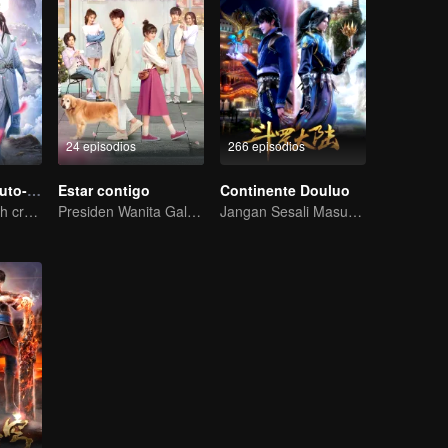
24 episodios
266 episodios
El sistema de auto-salvación del villano escoria
Estar contigo
Continente Douluo
An ordinary youth crossing as a villain into the book and abusing the hero!
Presiden Wanita Galak Menggoda Anak Muda Sombong
Jangan Sesali Masuk Gerbang Tang di Kehidupan Ini