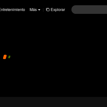
Entretenimiento
Más
|
Explorar
01-30
31-60