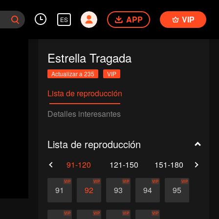
APP
VIP
ES
Estrella Tragada
Actualizar a 235
VIP
Lista de reproducción
Detalles interesantes
Lista de reproducción
61-90
91-120
121-150
151-180
181-
VIP
VIP
VIP
VIP
VIP
91
92
93
94
95
VIP
VIP
VIP
VIP