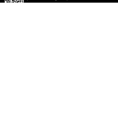
descargar la aplicación!
Ayuda y comentarios
So
Comentarios
Un
Co
Co
ted.