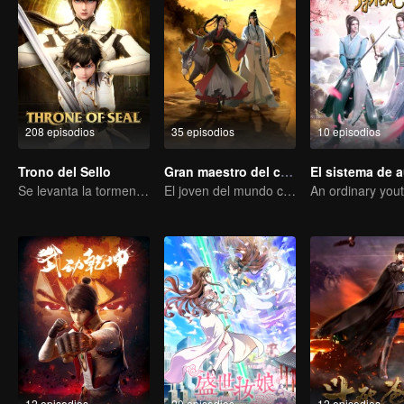
208 episodios
35 episodios
10 episodios
Trono del Sello
Gran maestro del cultivo demoníaco
Se levanta la tormenta, cae el trono
El joven del mundo celestial erradica males por el pueblo
12 episodios
20 episodios
12 episodios