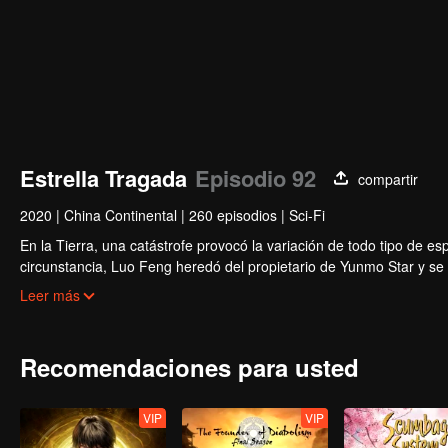
Estrella Tragada
Episodio 92
compartir
2020
|
China Continental
|
260 episodios
|
Sci-Fi
En la Tierra, una catástrofe provocó la variación de todo tipo de esp
circunstancia, Luo Feng heredó del propietario de Yunmo Star y se c
durante la lucha contra el monstruo gigante tragado, pero luego t
Leer más
tarde, salió de la Tierra y se dirigió al universo.
Recomendaciones para usted
VIP
VIP