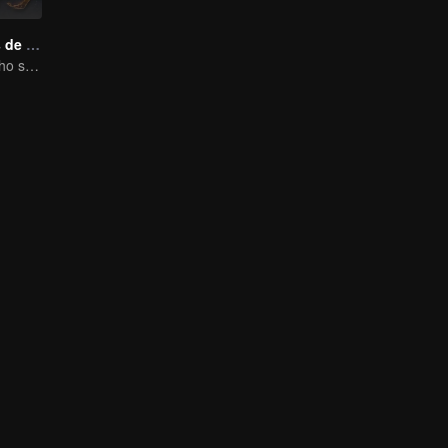
Batalla a través de los Cielos Temporada 1
A genius child who suddenly loses all his powers