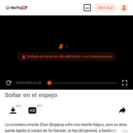
Abrir App
es
Disfruta de series en alta definición y sin interrupciones
00:00:00
/
00:11:36
Soñar en el espejo
La curandera errante Zhao Qingqing sufre una muerte trágica, pero su alma
queda ligada al cuerpo de Su Nanyan, la hija del general, a través del
Más