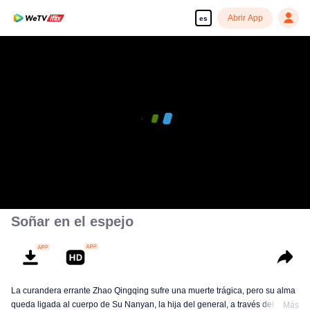
Abrir App
es
Soñar en el espejo
La curandera errante Zhao Qingqing sufre una muerte trágica, pero su alma
queda ligada al cuerpo de Su Nanyan, la hija del general, a través del
Más