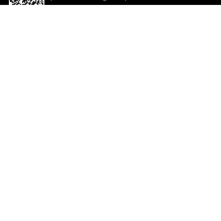
descargar la aplicación!
Ayuda y comentarios
So
Comentarios
Un
Co
Co
ted.