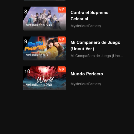
VIP
8
Contra el Supremo
Celestial
WEIZHI's Casual Look
Actualizar a 533
MysteriousFantasy
VIP
9
Mi Compañero de Juego
(Uncut Ver.)
WHYLUCAS's Casual
Actualizar a 3
Mi Compañero de Juego (Uncut Ver.)
Look
VIP
10
Mundo Perfecto
WUXUN's Casual
MysteriousFantasy
Actualizar a 280
Look
XIAONIAN's Casual
Look