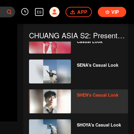
RICKY's Casual Look
APP
VIP
ES
CHUANG ASIA S2: Presentación de los concursantes
RYAN WINTER's
Casual Look
SENA's Casual Look
SHEN's Casual Look
SHOYA's Casual Look