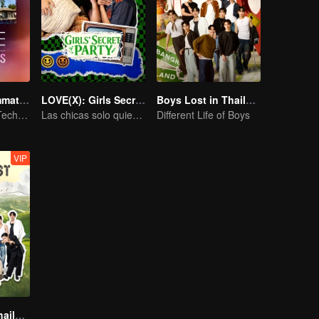
LOVE(X): Roommates
LOVE(X): Girls Secret Party
Boys Lost in Thailand·Behind the Scene
Bajo un Mismo Techo, ¡Corazones Liberados! El Especial de Compañeros de Piso LOVE(X)
Las chicas solo quieren divertirse
Different Life of Boys
VIP
Boys Lost in Thailand