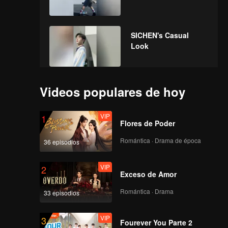
SICHEN's Casual
Look
SMART's Casual Look
Videos populares de hoy
VIP
1
Flores de Poder
SUNNY's Casual Look
Romántica · Drama de época
36 episodios
VIP
2
Exceso de Amor
TADALEE's Casual
Romántica · Drama
33 episodios
Look
VIP
3
Fourever You Parte 2