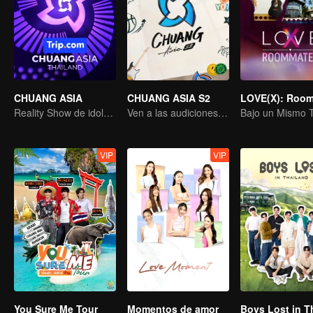
CHUANG ASIA
CHUANG ASIA S2
Reality Show de idols femeninas
Ven a las audiciones asiáticas y elige a tu ídolo
VIP
VIP
You Sure Me Tour
Momentos de amor