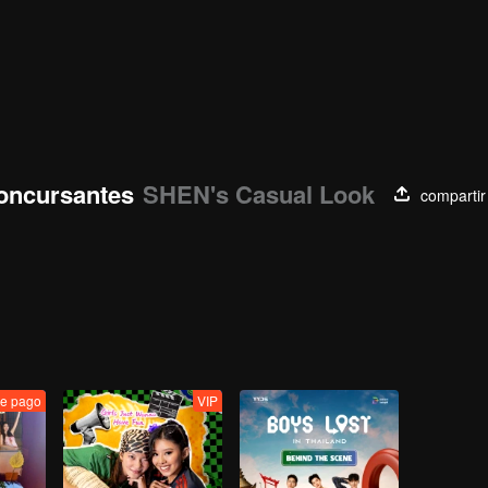
oncursantes
SHEN's Casual Look
compartir
e pago
VIP