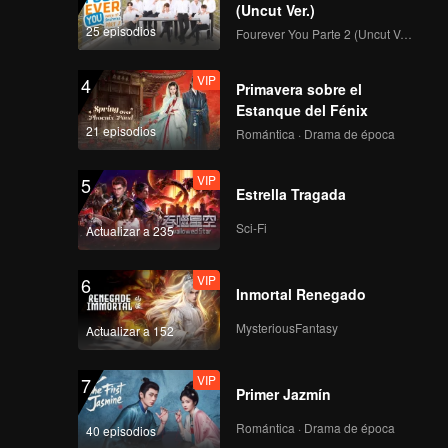
(Uncut Ver.)
TATA's Casual Look
25 episodios
Fourever You Parte 2 (Uncut Ver.)
VIP
4
Primavera sobre el
Estanque del Fénix
THI-O's Casual Look
21 episodios
Romántica · Drama de época
VIP
5
Estrella Tragada
TIAN QI's Casual
Sci-Fi
Actualizar a 235
Look
VIP
6
Inmortal Renegado
TZI XUAN's Casual
MysteriousFantasy
Actualizar a 152
Look
VIP
7
Primer Jazmín
WANXIN's Casual
Romántica · Drama de época
40 episodios
Look