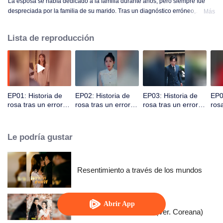
La esposa se había dedicado a la familia durante años, pero siempre fue
despreciada por la familia de su marido. Tras un diagnóstico erróneo,
Más
decidió dejarlo todo y ser ella misma.
Lista de reproducción
EP01: Historia de
EP02: Historia de
EP03: Historia de
EP0
rosa tras un error
rosa tras un error
rosa tras un error
rosa
de diagnóstico
de diagnóstico
de diagnóstico
de 
Le podría gustar
Resentimiento a través de los mundos
Abrir App
Reina de los sanadores (Ver. Coreana)