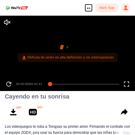
Abrir App
es
Disfruta de series en alta definición y sin interrupciones
00:00:00
/
00:42:41
Cayendo en tu sonrisa
Los videojuegos le roba a Tongyao su primer amor. Firmando el contrato con
el equipo ZGDX, jura usar su fuerza para demostrar que las niñas también
Más