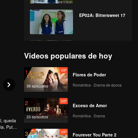
EP02A: Bittersweet 17
EP02B: Bittersweet 17
Videos populares de hoy
VIP
1
Flores de Poder
VIP
EP03A: Bittersweet 17
Romántica · Drama de época
36 episodios
VIP
2
Exceso de Amor
VIP
EP03B: Bittersweet 17
Romántica · Drama
33 episodios
l, queda
ia. Putra
VIP
3
a de
Fourever You Parte 2
VIP