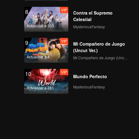
VIP
8
Contra el Supremo
VIP
永远的17岁B_06
Celestial
Actualizar a 533
MysteriousFantasy
VIP
9
Mi Compañero de Juego
VIP
EP07A: Bittersweet 17
(Uncut Ver.)
Actualizar a 4
Mi Compañero de Juego (Uncut Ver.)
VIP
10
Mundo Perfecto
VIP
EP07B: Bittersweet 17
MysteriousFantasy
Actualizar a 281