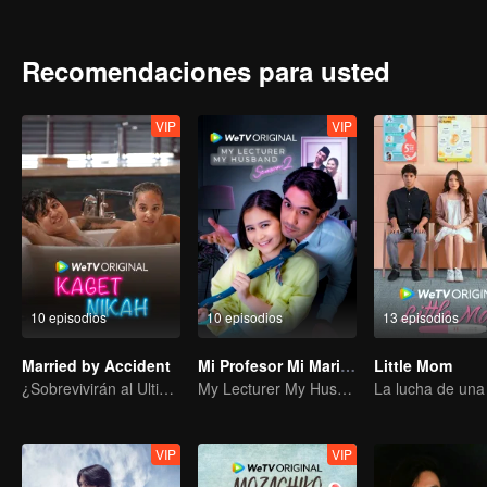
habilidades y conocimientos asombrosos. Putra acepta gradualment
con ella. ¿Cómo manejará Putra la inmortalidad y otros secretos 
Putra vaya revelando la verdad poco a poco.
Recomendaciones para usted
VIP
VIP
10 episodios
10 episodios
13 episodios
Married by Accident
Mi Profesor Mi Marido
Little Mom
¿Sobrevivirán al Ultimátum Matrimonial?
My Lecturer My Husband
VIP
VIP