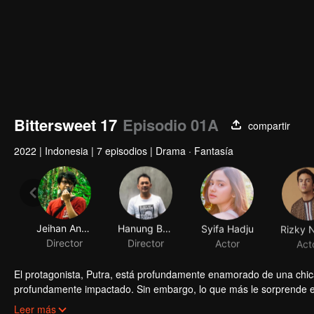
Bittersweet 17
Episodio 01A
compartir
2022
|
Indonesia
|
7 episodios
|
Drama · Fantasía
Jeihan Angga
Hanung Bramantyo
Syifa Hadju
Rizky 
Director
Director
Actor
Act
El protagonista, Putra, está profundamente enamorado de una chi
profundamente impactado. Sin embargo, lo que más le sorprende es 
comienza a comprender la identidad de Dawai y sus secretos. Des
Leer más