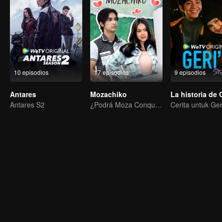
10 episodios
17 episodios
9 episodios
Antares
Mozachiko
La historia de 
Antares S2
¿Podrá Moza Conquistar el Corazón de Chiko?
Cerita untuk Ger