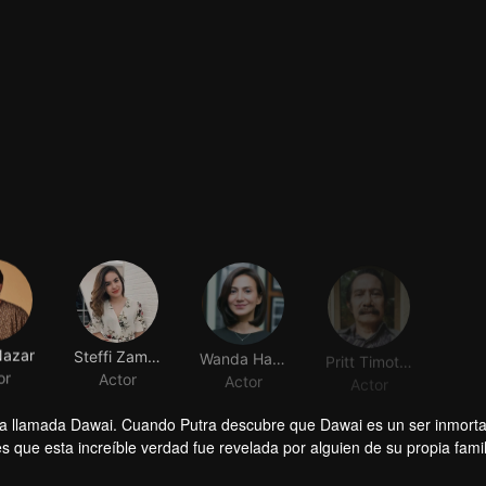
Nazar
Steffi Zamora
Wanda Hamidah
Pritt Timothy
or
Actor
Actor
Actor
ca llamada Dawai. Cuando Putra descubre que Dawai es un ser inmorta
que esta increíble verdad fue revelada por alguien de su propia famil
cubre que Dawai no solo es inmortal, sino que también posee una gam