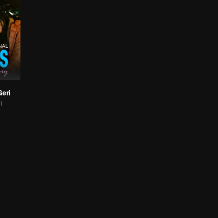
Geri
i