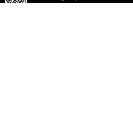
descargar la aplicación!
Ayuda y comentarios
So
Comentarios
Un
Co
Co
ted.