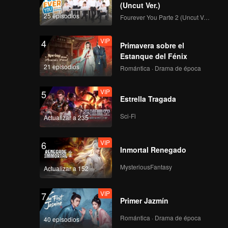
EP04A: Bittersweet 17
pecial
(Uncut Ver.)
do que
25 episodios
Fourever You Parte 2 (Uncut Ver.)
VIP
4
Primavera sobre el
VIP
EP4: Bittersweet 17
Estanque del Fénix
21 episodios
Romántica · Drama de época
VIP
5
Estrella Tragada
VIP
EP05A: Bittersweet 17
Sci-Fi
Actualizar a 235
VIP
6
Inmortal Renegado
VIP
EP05B: Bittersweet 17
MysteriousFantasy
Actualizar a 152
VIP
7
Primer Jazmín
VIP
EP06A: Bittersweet 17
Romántica · Drama de época
40 episodios