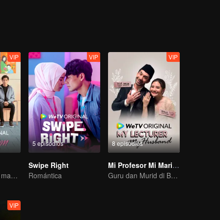
e la verdadera naturaleza de Dawai y empieza a tener una relación es
de Dawai? ¿Dawai tiene otras identidades desconocidas? Todo esperan
VIP
VIP
VIP
5 episodios
8 episodios
Swipe Right
Mi Profesor Mi Marido
La lucha de una madre adolescente
Romántica
Guru dan Murid di Bawah Satu Atap
VIP