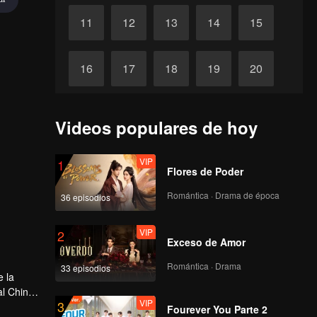
11
12
13
14
15
16
17
18
19
20
Completos
21
Videos populares de hoy
VIP
1
Flores de Poder
Romántica · Drama de época
36 episodios
VIP
2
Exceso de Amor
Romántica · Drama
33 episodios
e la
l China,
VIP
3
ieciséis
Fourever You Parte 2