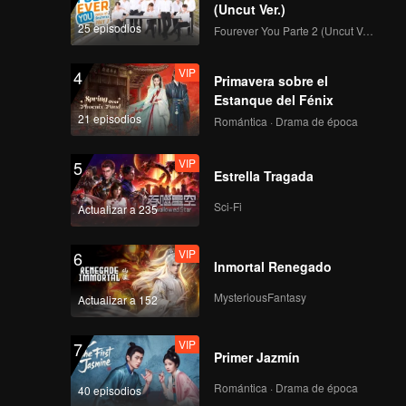
ancha y
(Uncut Ver.)
i y su
25 episodios
Fourever You Parte 2 (Uncut Ver.)
ta las
ampas en
VIP
4
Primavera sobre el
Estanque del Fénix
21 episodios
Romántica · Drama de época
VIP
5
Estrella Tragada
Sci-Fi
Actualizar a 235
VIP
6
Inmortal Renegado
MysteriousFantasy
Actualizar a 152
VIP
7
Primer Jazmín
Romántica · Drama de época
40 episodios