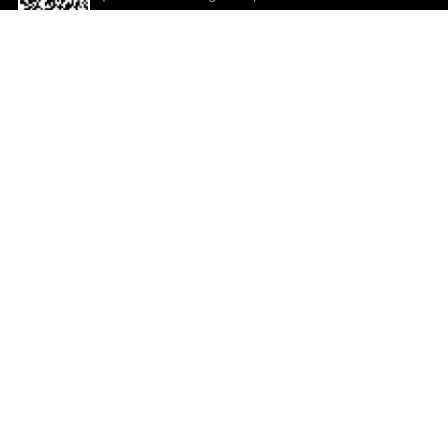
descargar la aplicación!
Ayuda y comentarios
So
Comentarios
Un
Co
Co
ted.