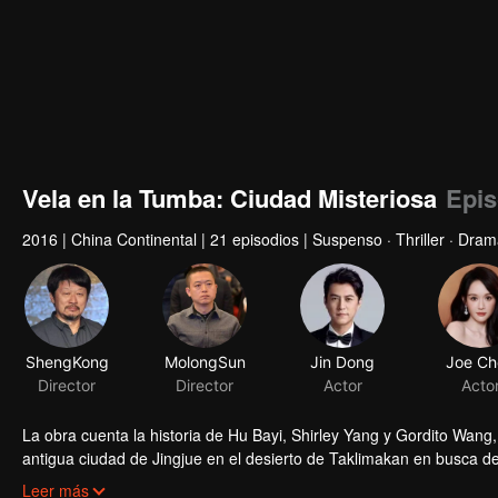
Vela en la Tumba: Ciudad Misteriosa
Epis
2016
|
China Continental
|
21 episodios
|
Suspenso · Thriller · Dram
La obra cuenta la historia de Hu Bayi, Shirley Yang y Gordito Wang,
antigua ciudad de Jingjue en el desierto de Taklimakan en busca d
en la frontera entre China y Mongolia. Trajo el único libro que le 
Leer más