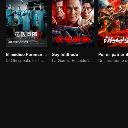
30 episodios
El médico Forense Dr. Qin: Supervivientes
Soy Infiltrado
Dr.Qin speaks for the dead.
La Guerra Encubierta de Collin Chou