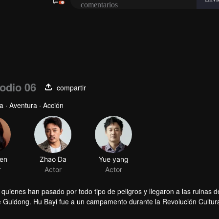
odio 06
compartir
a · Aventura · Acción
 quienes han pasado por todo tipo de peligros y llegaron a las ruinas d
e Guidong. Hu Bayi fue a un campamento durante la Revolución Cultura
quedaba en su familia: Técnicas Secretas de Yin y Yang y Feng Shui de D