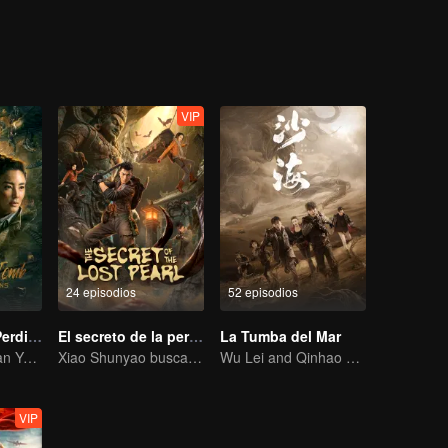
. Después de unirse al ejército en el Tíbet, se encontró con una aval
mba para escapar de la muerte. Después de la desmovilización, Hu Bay
Xinjiang para la arqueología. El equipo atravesó todos los peligros has
kan y entró en el Guidong subterránea. Hay numerosos mecanismos y tr
rofeta.
VIP
24 episodios
52 episodios
Las Cavernas Perdidas
El secreto de la perla perdida
La Tumba del Mar
La versión de Pan YueMing de Hu Bayi lidera la aventura
Xiao Shunyao busca un tesoro para romper la maldición de sangre
Wu Lei and Qinhao opens their adventure tour.
VIP