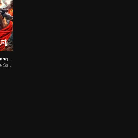
Por mi patria: Sangre y honor
Un Juramento de Sangre para Defender la Patria