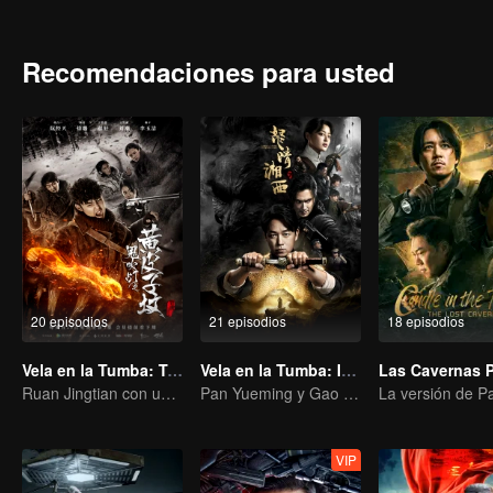
Tomos. No tenía nada que hacer y memorizó las palabras en el libro
cayó en una enorme zanja. Hu Bayi usó su técnica secreta de la tu
amigo Gordito se unieron a un equipo arqueológico que se dirigía a 
Recomendaciones para usted
ruinas de la antigua ciudad de Jingjue en el desierto de Taklima
la cueva, esta misteriosa cueva parece estar bajo el control de un p
20 episodios
21 episodios
18 episodios
Vela en la Tumba: Tumba de Comadreja
Vela en la Tumba: Ira de Tiempo
Ruan Jingtian con un equipo de expedición inició una aventura.
Pan Yueming y Gao Weiguang revelan los secretos misteriosos
VIP