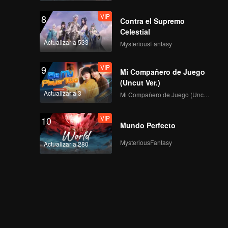
VIP
8
Contra el Supremo
Celestial
Actualizar a 533
MysteriousFantasy
VIP
9
Mi Compañero de Juego
(Uncut Ver.)
Actualizar a 3
Mi Compañero de Juego (Uncut Ver.)
VIP
10
Mundo Perfecto
MysteriousFantasy
Actualizar a 280