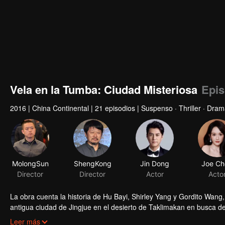
Vela en la Tumba: Ciudad Misteriosa
Epis
2016
|
China Continental
|
21 episodios
|
Suspenso · Thriller · Dram
MolongSun
ShengKong
Jin Dong
Joe Ch
Director
Director
Actor
Acto
La obra cuenta la historia de Hu Bayi, Shirley Yang y Gordito Wang,
antigua ciudad de Jingjue en el desierto de Taklimakan en busca d
en la frontera entre China y Mongolia. Trajo el único libro que le 
Leer más