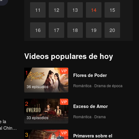
11
12
13
14
15
16
17
18
19
20
Completos
21
Videos populares de hoy
VIP
1
Flores de Poder
Romántica · Drama de época
36 episodios
VIP
2
Exceso de Amor
Romántica · Drama
33 episodios
e la
l China,
VIP
3
ieciséis
Primavera sobre el