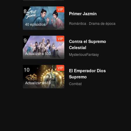
VIP
8
Primer Jazmín
Romántica · Drama de época
40 episodios
VIP
9
Contra el Supremo
Celestial
Actualizar a 533
MysteriousFantasy
VIP
10
El Emperador Dios
Supremo
Actualizar a 610
Combat