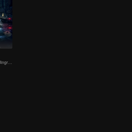
Bai Yu and You Jingru Became the super detective