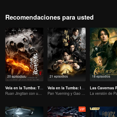
Tomos. No tenía nada que hacer y memorizó las palabras en el libro
cayó en una enorme zanja. Hu Bayi usó su técnica secreta de la tu
amigo Gordito se unieron a un equipo arqueológico que se dirigía a 
Recomendaciones para usted
ruinas de la antigua ciudad de Jingjue en el desierto de Taklima
la cueva, esta misteriosa cueva parece estar bajo el control de un p
20 episodios
21 episodios
18 episodios
Vela en la Tumba: Tumba de Comadreja
Vela en la Tumba: Ira de Tiempo
Ruan Jingtian con un equipo de expedición inició una aventura.
Pan Yueming y Gao Weiguang revelan los secretos misteriosos
VIP