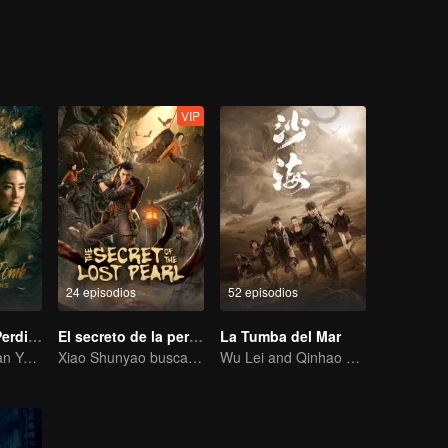
. Después de unirse al ejército en el Tíbet, se encontró con una aval
mba para escapar de la muerte. Después de la desmovilización, Hu Bay
Xinjiang para la arqueología. El equipo atravesó todos los peligros has
kan y entró en el Guidong subterránea. Hay numerosos mecanismos y tr
rofeta.
VIP
24 episodios
52 episodios
Las Cavernas Perdidas
El secreto de la perla perdida
La Tumba del Mar
La versión de Pan YueMing de Hu Bayi lidera la aventura
Xiao Shunyao busca un tesoro para romper la maldición de sangre
Wu Lei and Qinhao opens their adventure tour.