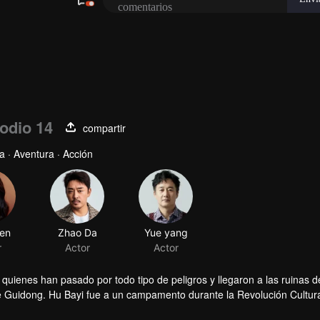
odio 14
compartir
a · Aventura · Acción
en
Zhao Da
Yue yang
r
Actor
Actor
 quienes han pasado por todo tipo de peligros y llegaron a las ruinas d
e Guidong. Hu Bayi fue a un campamento durante la Revolución Cultura
quedaba en su familia: Técnicas Secretas de Yin y Yang y Feng Shui de D