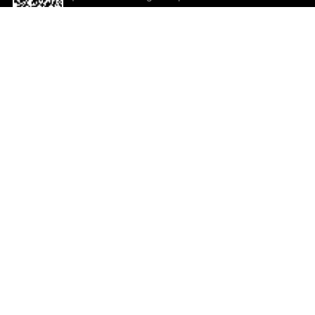
descargar la aplicación!
Ayuda y comentarios
So
Comentarios
Un
Co
Co
ted.