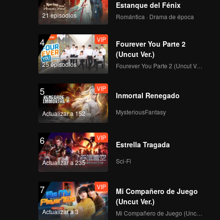
ancha y
Estanque del Fénix
i y su
21 episodios
Romántica · Drama de época
ta las
ampas en
VIP
4
Fourever You Parte 2
(Uncut Ver.)
25 episodios
Fourever You Parte 2 (Uncut Ver.)
VIP
5
Inmortal Renegado
MysteriousFantasy
Actualizar a 152
VIP
6
Estrella Tragada
Sci-Fi
Actualizar a 235
VIP
7
Mi Compañero de Juego
(Uncut Ver.)
Actualizar a 3
Mi Compañero de Juego (Uncut Ver.)