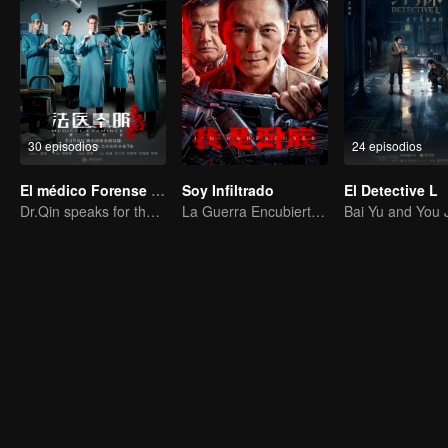
30 episodios
24 episodios
El médico Forense Dr. Qin: Supervivientes
Soy Infiltrado
El Detective L
Dr.Qin speaks for the dead.
La Guerra Encubierta de Collin Chou