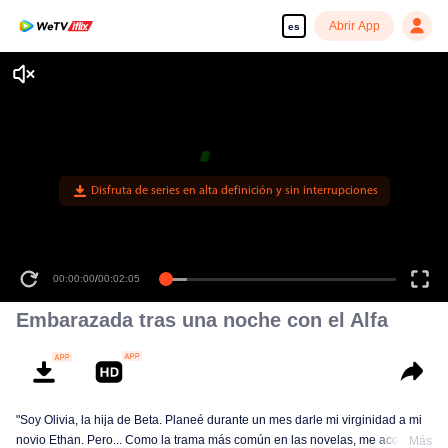
Abrir App
es
Disfruta de series en alta definición y sin interrupciones
00:00:00
/
00:02:05
Embarazada tras una noche con el Alfa
"Soy Olivia, la hija de Beta. Planeé durante un mes darle mi virginidad a mi
novio Ethan. Pero... Como la trama más común en las novelas, me acosté
Más