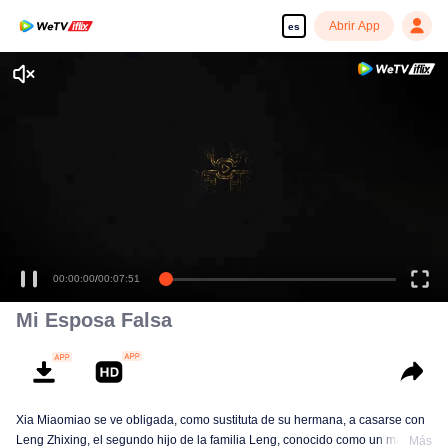
Abrir App
es
00:00:00
/
00:07:51
Mi Esposa Falsa
Xia Miaomiao se ve obligada, como sustituta de su hermana, a casarse con
Leng Zhixing, el segundo hijo de la familia Leng, conocido como un matón
Más