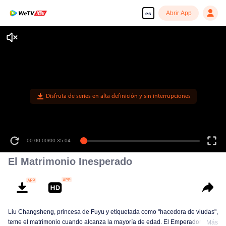
Abrir App
es
Disfruta de series en alta definición y sin interrupciones
00:00:00
/
00:35:04
El Matrimonio Inesperado
Liu Changsheng, princesa de Fuyu y etiquetada como "hacedora de viudas",
teme el matrimonio cuando alcanza la mayoría de edad. El Emperador
Más