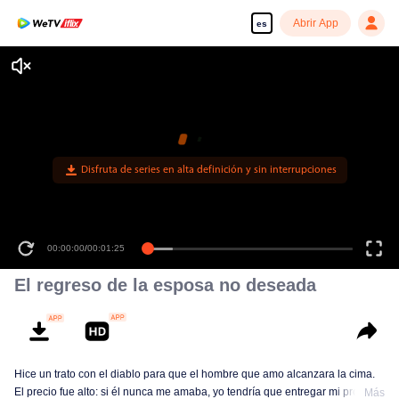
Abrir App
es
Disfruta de series en alta definición y sin interrupciones
00:00:00
/
00:01:25
El regreso de la esposa no deseada
Hice un trato con el diablo para que el hombre que amo alcanzara la cima.
El precio fue alto: si él nunca me amaba, yo tendría que entregar mi propia
Más