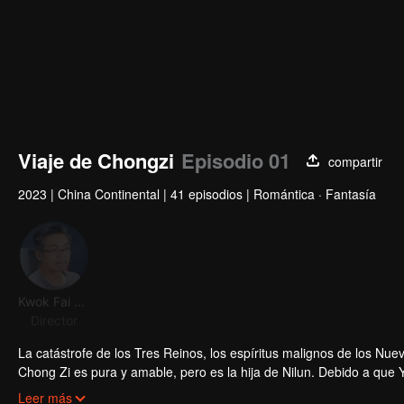
Viaje de Chongzi
Episodio 01
compartir
2023
|
China Continental
|
41 episodios
|
Romántica · Fantasía
Kwok Fai Lau
Chaoyue Yang
Xu Zhengxi
Asher 
Director
Actor
Actor
Acto
La catástrofe de los Tres Reinos, los espíritus malignos de los Nu
Chong Zi es pura y amable, pero es la hija de Nilun. Debido a que Y
debido a su espíritu maligno natural, fue rechazada de la puerta. 
Leer más