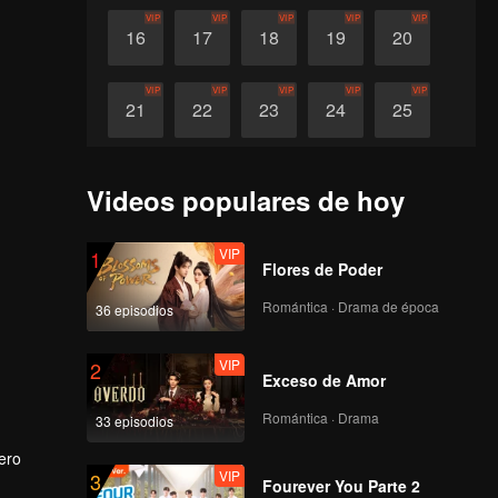
VIP
VIP
VIP
VIP
VIP
16
17
18
19
20
VIP
VIP
VIP
VIP
VIP
21
22
23
24
25
VIP
VIP
VIP
VIP
VIP
26
27
28
29
30
Videos populares de hoy
VIP
1
Flores de Poder
Romántica · Drama de época
36 episodios
VIP
2
Exceso de Amor
Romántica · Drama
33 episodios
ero
VIP
3
 adelante
Fourever You Parte 2