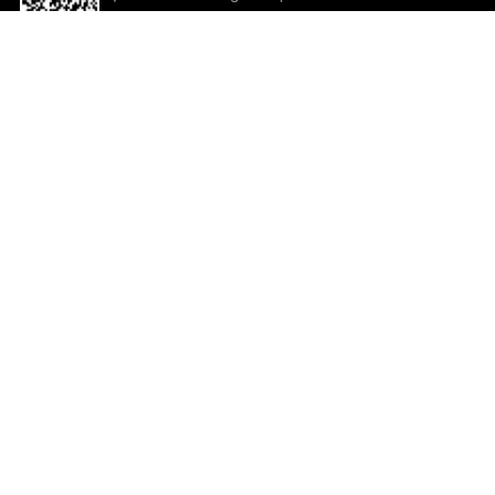
descargar la aplicación!
Ayuda y comentarios
So
Comentarios
Un
Co
Co
ted.