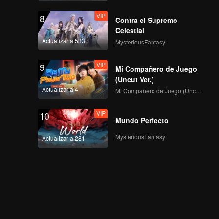
VIP
8
Contra el Supremo
Celestial
Actualizar a 533
MysteriousFantasy
VIP
9
Mi Compañero de Juego
(Uncut Ver.)
Actualizar a 4
Mi Compañero de Juego (Uncut Ver.)
VIP
10
Mundo Perfecto
MysteriousFantasy
Actualizar a 281