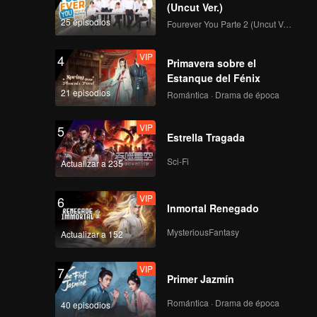
 Luo
a
(Uncut Ver.)
la
ido a los
25 episodios
Fourever You Parte 2 (Uncut Ver.)
or el
 las
n los
Nether
nada.
VIP
4
Primavera sobre el
Estanque del Fénix
21 episodios
Romántica · Drama de época
VIP
5
Estrella Tragada
Sci-Fi
Actualizar a 235
VIP
6
Inmortal Renegado
MysteriousFantasy
Actualizar a 152
VIP
7
Primer Jazmín
Romántica · Drama de época
40 episodios