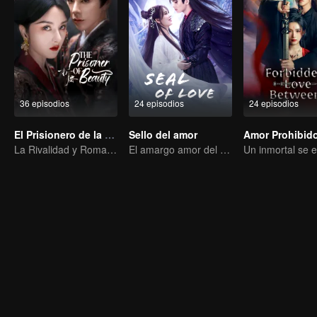
36 episodios
24 episodios
24 episodios
El Prisionero de la Belleza (English Ver.)
Sello del amor
Amor Prohibid
La Rivalidad y Romance de Song Zu'er y Liu Yuning
El amargo amor del Diablo Supremo por el Rey de Demonios