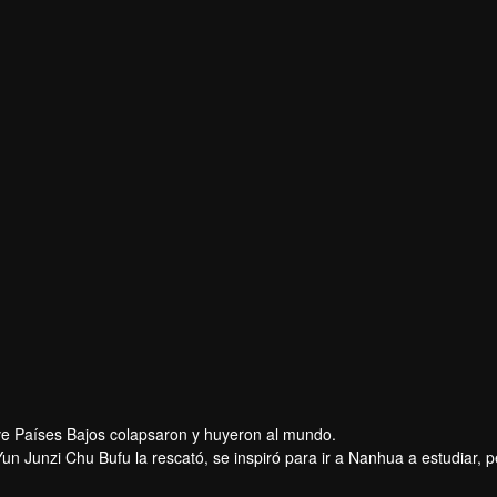
Ma
Deng Wei
r
Actor
eve Países Bajos colapsaron y huyeron al mundo.
un Junzi Chu Bufu la rescató, se inspiró para ir a Nanhua a estudiar, p
En un momento crítico, Luo Yinfan, el Venerable Chonghua, dio un paso