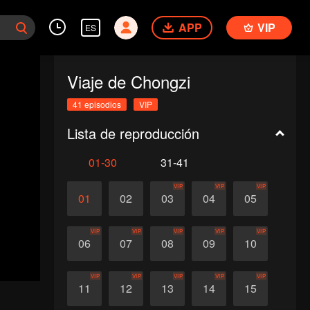
APP
VIP
ES
Viaje de Chongzi
41 episodios
VIP
Lista de reproducción
01-30
31-41
VIP
VIP
VIP
01
02
03
04
05
VIP
VIP
VIP
VIP
VIP
06
07
08
09
10
VIP
VIP
VIP
VIP
VIP
11
12
13
14
15