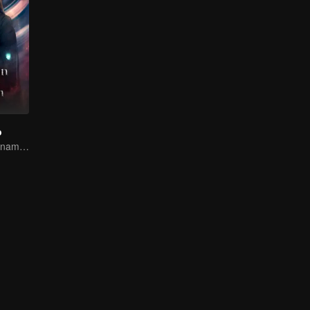
o
Un inmortal se enamora de una bruja