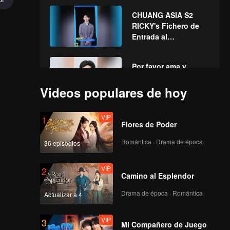
CHUANG ASIA S2
RICKY's Fichero de
Entrada al
Campamento
Por favor ama y
apoya a RICKKY en
CHUANG ASIA S2
Videos populares de hoy
VIP
1
Flores de Poder
Romántica · Drama de época
36 episodios
VIP
2
Camino al Esplendor
Drama de época · Romántica
Actualizar a 4
VIP
3
Mi Compañero de Juego