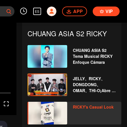
APP
VIP
ES
CHUANG ASIA S2 RICKY
CHUANG ASIA S2
Tema Musical RICKY
Enfoque Cámara
JELLY、RICKY、
DONGDONG、
OMAR、THI-O¡Abre el
paquete rojo para el
Año Nuevo chino!
RICKY's Casual Look
¡Seamos juntos
testigos de la suerte!