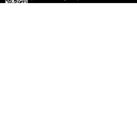
descargar la aplicación!
Ayuda y comentarios
So
Comentarios
Un
Co
Co
ted.