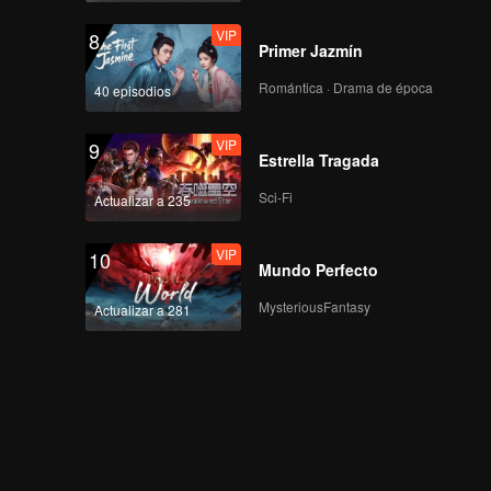
VIP
8
Primer Jazmín
Romántica · Drama de época
40 episodios
VIP
9
Estrella Tragada
Sci-Fi
Actualizar a 235
VIP
10
Mundo Perfecto
MysteriousFantasy
Actualizar a 281