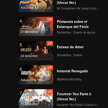
(Uncut Ver.)
Actualizar a 4
Mi Compañero de Juego (Uncut Ver.)
VIP
4
Primavera sobre el
Estanque del Fénix
21 episodios
Romántica · Drama de época
VIP
5
Exceso de Amor
Romántica · Drama
33 episodios
VIP
6
Inmortal Renegado
MysteriousFantasy
Actualizar a 153
VIP
7
Fourever You Parte 2
(Uncut Ver.)
25 episodios
Fourever You Parte 2 (Uncut Ver.)