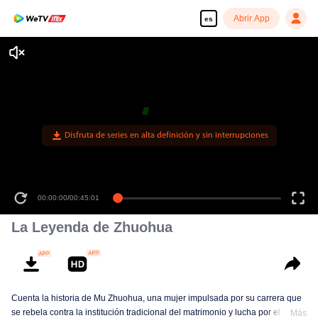
Abrir App
es
Disfruta de series en alta definición y sin interrupciones
00:00:00
/
00:45:01
La Leyenda de Zhuohua
Cuenta la historia de Mu Zhuohua, una mujer impulsada por su carrera que
se rebela contra la institución tradicional del matrimonio y lucha por el éxito,
Más