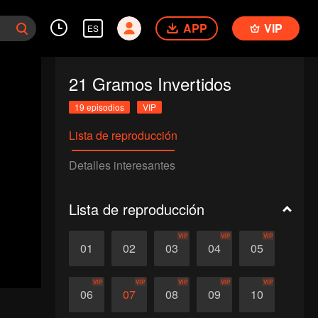
APP
VIP
ES
21 Gramos Invertidos
19 episodios
VIP
Lista de reproducción
Detalles interesantes
Lista de reproducción
VIP
VIP
VIP
01
02
03
04
05
VIP
VIP
VIP
VIP
VIP
06
07
08
09
10