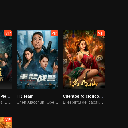
VIP
VIP
VIP
En busca de la Piedra Alma
Hit Team
Cuentos folclóricos de Chu Maxian
El Dominamentes, De Nadie a Soberano
Chen Xiaochun: Operación contra el crimen y las drogas
El espíritu del caballo sacrifica a una joven para pedir la inmortalidad
VIP