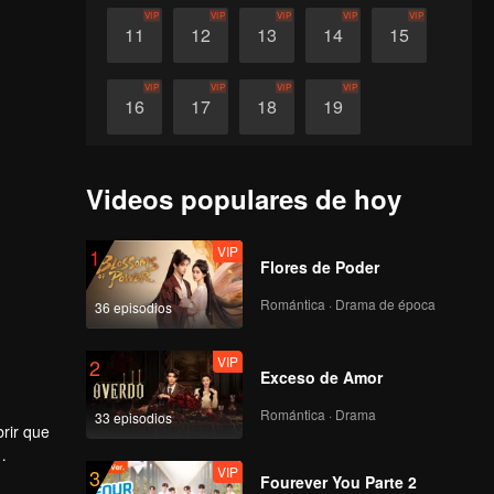
VIP
VIP
VIP
VIP
VIP
11
12
13
14
15
VIP
VIP
VIP
VIP
16
17
18
19
Videos populares de hoy
VIP
1
Flores de Poder
Romántica · Drama de época
36 episodios
VIP
2
Exceso de Amor
Romántica · Drama
33 episodios
brir que
VIP
3
a verdad
Fourever You Parte 2