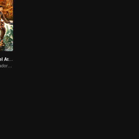
La Maldición del Ataúd Yin-Yang
El trío de saqueadores de tumbas irrumpe en la Montaña del Ataúd Wuxia.