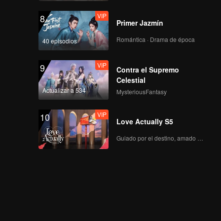
VIP
8
Primer Jazmín
Romántica · Drama de época
40 episodios
VIP
9
Contra el Supremo
Celestial
Actualizar a 534
MysteriousFantasy
VIP
10
Love Actually S5
Guiado por el destino, amado con el corazón.