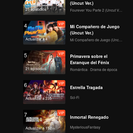
(Uncut Ver.)
25 episodios
Fourever You Parte 2 (Uncut Ver.)
VIP
4
Mi Compañero de Juego
(Uncut Ver.)
Actualizar a 4
Mi Compañero de Juego (Uncut Ver.)
VIP
5
Primavera sobre el
Estanque del Fénix
21 episodios
Romántica · Drama de época
VIP
6
Estrella Tragada
Sci-Fi
Actualizar a 235
VIP
7
Inmortal Renegado
MysteriousFantasy
Actualizar a 152