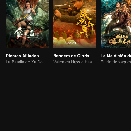
33 episodios
Dientes Afilados
Bandera de Gloria
La Batalla de Xu Dongdong contra las Pirañas
Valientes Hijos e Hijas, Luchando para Defender la Patria en la Guerra de Corea