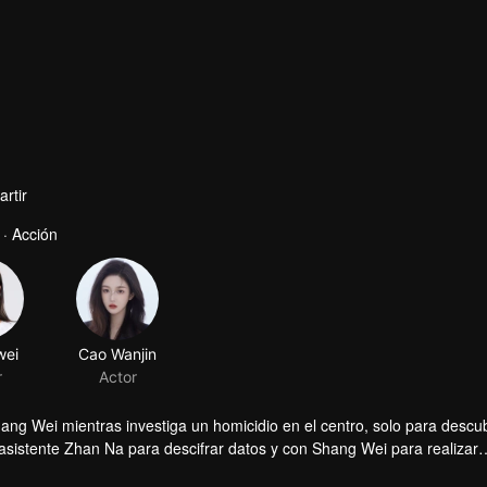
rtir
 · Acción
wei
Cao Wanjin
r
Actor
Shang Wei mientras investiga un homicidio en el centro, solo para descu
sistente Zhan Na para descifrar datos y con Shang Wei para realizar
lpe de Estado. Con el apoyo encubierto de la heredera Zhao Qingyun, l