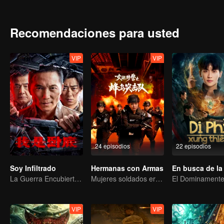
sale a la luz.
Recomendaciones para usted
VIP
VIP
24 episodios
22 episodios
Soy Infiltrado
Hermanas con Armas
La Guerra Encubierta de Collin Chou
Mujeres soldados erradicando la delincuencia
VIP
VIP