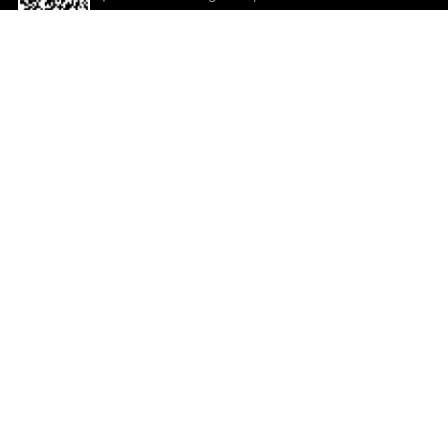
descargar la aplicación!
Ayuda y comentarios
So
Comentarios
Un
Co
Co
ted.