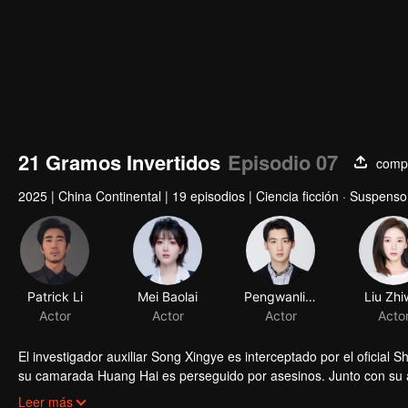
21 Gramos Invertidos
Episodio 07
compa
2025
|
China Continental
|
19 episodios
|
Ciencia ficción · Suspenso
Patrick Li
Mei Baolai
Pengwanli Chen
Liu Zhi
Actor
Actor
Actor
Acto
El investigador auxiliar Song Xingye es interceptado por el oficial 
su camarada Huang Hai es perseguido por asesinos. Junto con su a
incursiones relámpago, desentraña la conspiración y frustra un go
Leer más