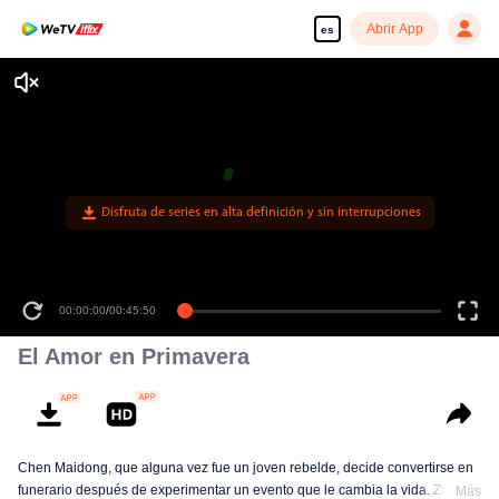
Abrir App
es
Disfruta de series en alta definición y sin interrupciones
00:00:00
/
00:45:50
El Amor en Primavera
Chen Maidong, que alguna vez fue un joven rebelde, decide convertirse en
funerario después de experimentar un evento que le cambia la vida. Zhuang
Más