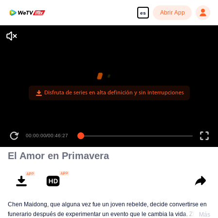
Abrir App
es
Disfruta de series en alta definición y sin interrupciones
00:00:00
/
00:46:27
El Amor en Primavera
Chen Maidong, que alguna vez fue un joven rebelde, decide convertirse en
funerario después de experimentar un evento que le cambia la vida. Zhuang
Más