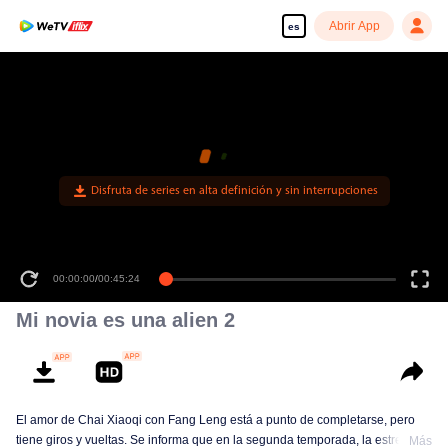
Abrir App
es
00:00:00
/
00:45:24
Mi novia es una alien 2
El amor de Chai Xiaoqi con Fang Leng está a punto de completarse, pero
tiene giros y vueltas. Se informa que en la segunda temporada, la estrella
Más