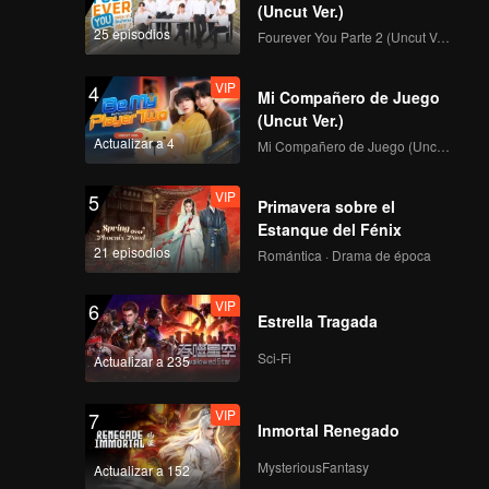
(Uncut Ver.)
25 episodios
Fourever You Parte 2 (Uncut Ver.)
VIP
4
Mi Compañero de Juego
(Uncut Ver.)
Actualizar a 4
Mi Compañero de Juego (Uncut Ver.)
VIP
5
Primavera sobre el
Estanque del Fénix
21 episodios
Romántica · Drama de época
VIP
6
Estrella Tragada
Sci-Fi
Actualizar a 235
VIP
7
Inmortal Renegado
MysteriousFantasy
Actualizar a 152