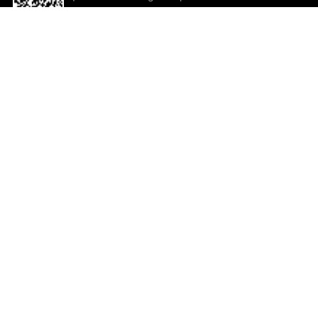
descargar la aplicación!
Ayuda y comentarios
So
Comentarios
Un
Co
Co
ted.