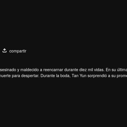
compartir
sesinado y maldecido a reencarnar durante diez mil vidas. En su última
 muerte para despertar. Durante la boda, Tan Yun sorprendió a su prom
meng. Entonces, Tan Yun obtuvo un talento de nivel divino para aumen
inente.