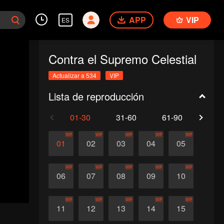
APP
VIP
ES
Contra el Supremo Celestial
Actualizar a 534
VIP
Lista de reproducción
01-30
31-60
61-90
91-1
VIP
VIP
VIP
VIP
VIP
01
02
03
04
05
VIP
VIP
VIP
VIP
VIP
06
07
08
09
10
VIP
VIP
VIP
VIP
VIP
11
12
13
14
15