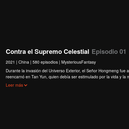
Contra el Supremo Celestial
Episodio 01
2021
|
China
|
580 episodios
|
MysteriousFantasy
Durante la invasión del Universo Exterior, el Señor Hongmeng fue a
reencarnó en Tan Yun, quien debía ser estimulado por la vida y la
engañándolo y fue golpeado, lo que despertó el recuerdo del Hong
Leer más
cultivo. Tan Yun vengó la muerte de su familia y unificó todo el cont