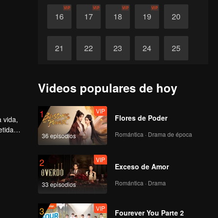
VIP
VIP
VIP
VIP
16
17
18
19
20
21
22
23
24
25
26
27
28
29
30
Videos populares de hoy
VIP
1
Flores de Poder
 vida,
etida
Romántica · Drama de época
36 episodios
tar su
VIP
2
Exceso de Amor
Romántica · Drama
33 episodios
VIP
3
Fourever You Parte 2