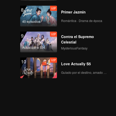
VIP
8
Primer Jazmín
Romántica · Drama de época
40 episodios
VIP
9
Contra el Supremo
Celestial
Actualizar a 534
MysteriousFantasy
VIP
10
Love Actually S5
Guiado por el destino, amado con el corazón.