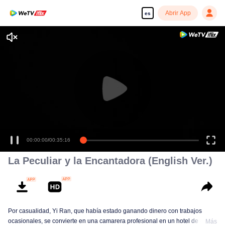
Abrir App
es
00:00:00
/
00:35:16
La Peculiar y la Encantadora (English Ver.)
Por casualidad, Yi Ran, que había estado ganando dinero con trabajos
ocasionales, se convierte en una camarera profesional en un hotel de cinco
Más