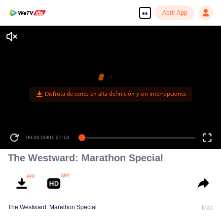
Abrir App
es
Disfruta de series en alta definición y sin interrupciones
00:00:00
/
01:27:13
The Westward: Marathon Special
The Westward: Marathon Special
Más