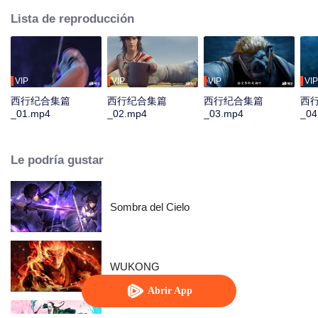
Lista de reproducción
VIP
VIP
VIP
VIP
西行纪合集篇
西行纪合集篇
西行纪合集篇
西
_01.mp4
_02.mp4
_03.mp4
_04
Le podría gustar
Sombra del Cielo
WUKONG
Abrir App