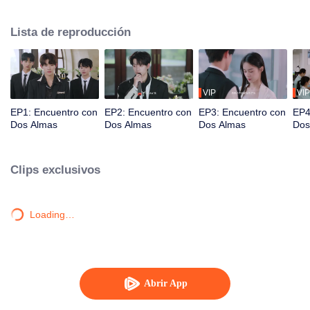
herencia de su familia. Ella eligió unir fuerzas con su amiga de la infancia,
Min Xi, para eliminar al enemigo y exponer la conspiración entre Yan Zhi
Lista de reproducción
Jing y su amante, Bai Jia Jia.
VIP
VIP
EP1: Encuentro con
EP2: Encuentro con
EP3: Encuentro con
EP4
Dos Almas
Dos Almas
Dos Almas
Dos
Clips exclusivos
Loading…
Abrir App