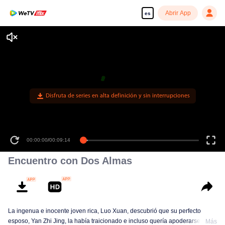
Abrir App
es
Disfruta de series en alta definición y sin interrupciones
00:00:00
/
00:09:14
Encuentro con Dos Almas
La ingenua e inocente joven rica, Luo Xuan, descubrió que su perfecto
esposo, Yan Zhi Jing, la había traicionado e incluso quería apoderarse de la
Más