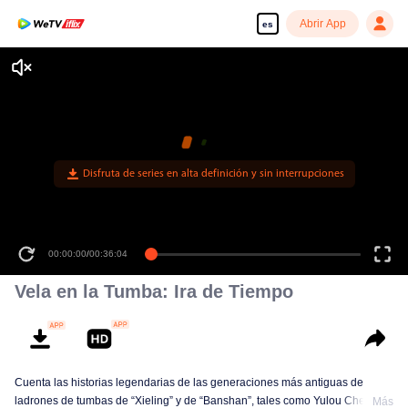
Abrir App
es
Disfruta de series en alta definición y sin interrupciones
00:00:00
/
00:36:04
Vela en la Tumba: Ira de Tiempo
Cuenta las historias legendarias de las generaciones más antiguas de
ladrones de tumbas de “Xieling” y de “Banshan”, tales como Yulou Chen,
Más