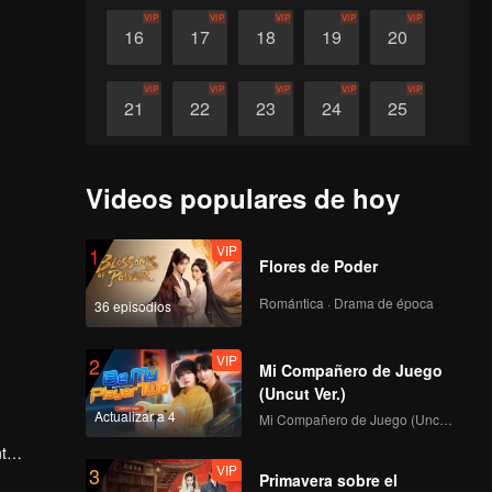
VIP
VIP
VIP
VIP
VIP
16
17
18
19
20
VIP
VIP
VIP
VIP
VIP
21
22
23
24
25
VIP
VIP
VIP
VIP
VIP
26
27
28
29
30
Videos populares de hoy
VIP
1
Flores de Poder
Romántica · Drama de época
36 episodios
VIP
2
Mi Compañero de Juego
(Uncut Ver.)
Actualizar a 4
Mi Compañero de Juego (Uncut Ver.)
t
VIP
3
 Wang
Primavera sobre el