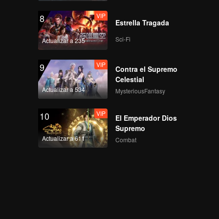
VIP
8
Estrella Tragada
Sci-Fi
Actualizar a 235
VIP
9
Contra el Supremo
Celestial
Actualizar a 534
MysteriousFantasy
VIP
10
El Emperador Dios
Supremo
Actualizar a 611
Combat