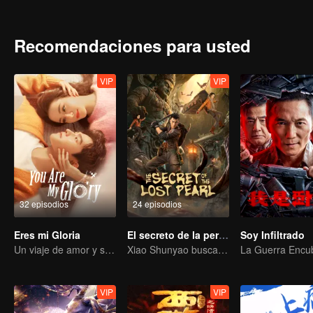
Miao got contact with an organization called ETO and surprisingly f
Yang Dong who committed suicide. With the constant fight between
the existence of the world in the Three-Body Problem game. All thing
Recomendaciones para usted
With the joint efforts of the Joint Operations Center and scientists
continue the fight against the invading Trisolarans in the future.
VIP
VIP
32 episodios
24 episodios
Eres mi Gloria
El secreto de la perla perdida
Soy Infiltrado
Un viaje de amor y sanación romántica
Xiao Shunyao busca un tesoro para romper la maldición de sangre
VIP
VIP