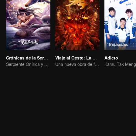
15 episodios
Crónicas de la Serpiente Espiritual
Viaje al Oeste: La Ciudad del Infierno Divino
Adicto
Serpiente Onírica y el Pasado del Inmortal de la Espada
Una nueva obra de fantasía basada en la franquicia de "Viaje al Oeste" está por llegar.