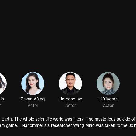
in
Ziwen Wang
r
Actor
arth. The whole scientific world was jittery. The mysterious suicide of
lem game... Nanomaterials researcher Wang Miao was taken to the Join
an organization called Science Boundary for investigation. In the mist,