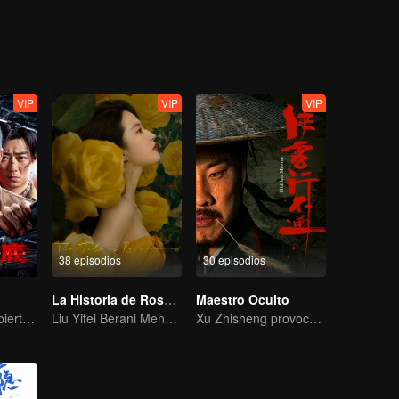
ound that the commander-in-chief was Ye Wenjie, the mother of the scie
 ETO and the operations center, Wang Miao and Shi Qiang gradually c
s originated from the desperate struggle for survival between two civili
, Wang Miao, Shi Qiang, and others regained hope and faith, leading eve
VIP
VIP
VIP
38 episodios
30 episodios
La Historia de Rosa (English Ver.)
Maestro Oculto
La Guerra Encubierta de Collin Chou
Liu Yifei Berani Mengejar Cinta
Xu Zhisheng provoca una hilarante tormenta en el mundo marcial