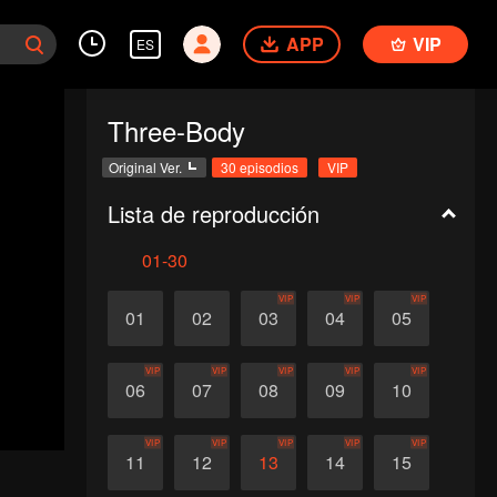
APP
VIP
ES
Three-Body
Original Ver.
30 episodios
VIP
Lista de reproducción
01-30
VIP
VIP
VIP
01
02
03
04
05
VIP
VIP
VIP
VIP
VIP
06
07
08
09
10
VIP
VIP
VIP
VIP
VIP
11
12
13
14
15