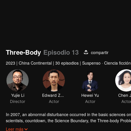
Three-Body
Episodio 13
compartir
2023
|
China Continental
|
30 episodios
|
Suspenso · Ciencia ficción
Yujie Li
Edward Zhang
Hewei Yu
Chen J
Director
Actor
Actor
Acto
In 2007, an abnormal disturbance occurred in the basic sciences on E
scientists, countdown, the Science Boundary, the Three-body Prob
Operations Center by the police officer Shi Qiang and sneaked into 
Leer más