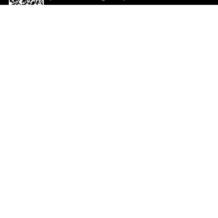
descargar la aplicación!
Ayuda y comentarios
So
Comentarios
Un
Co
Co
ted.