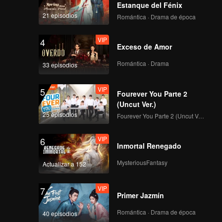
ntist
Estanque del Fénix
onfirmed
21 episodios
Romántica · Drama de época
zations.
ryone to
VIP
4
Exceso de Amor
Romántica · Drama
33 episodios
VIP
5
Fourever You Parte 2
(Uncut Ver.)
25 episodios
Fourever You Parte 2 (Uncut Ver.)
VIP
6
Inmortal Renegado
MysteriousFantasy
Actualizar a 152
VIP
7
Primer Jazmín
Romántica · Drama de época
40 episodios