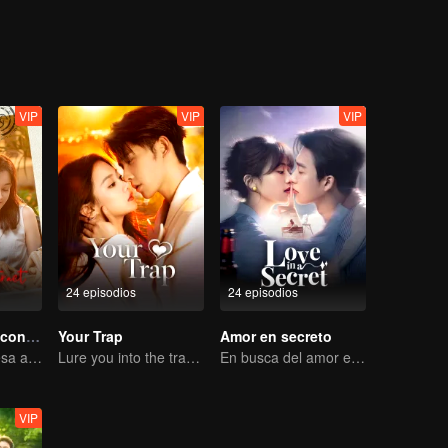
cambio profundo. Lu Xingchen desarrolla un afecto tácito por Gu Liusu
a el diseño poco a poco se gana la aprobación de la crítica. A medida q
ciones silenciosas pero poderosas que se desarrollan en su día a día
VIP
VIP
VIP
24 episodios
24 episodios
Amor como un contrato
Your Trap
Amor en secreto
Cenicienta regresa a la alta sociedad y encuentra el amor con el presidente
Lure you into the trap with love as bait
En busca del amor entre el destino y la emoción
VIP