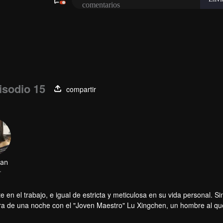
isodio 15
compartir
 en el trabajo, e igual de estricta y meticulosa en su vida personal. Si
ra de una noche con el "Joven Maestro" Lu Xingchen, un hombre al qu
mpresa como su asistente personal. Ninguno de estos rivales en dispu