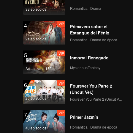
, de
ue sus
Romántica · Drama
33 episodios
.
VIP
4
Primavera sobre el
Estanque del Fénix
21 episodios
Romántica · Drama de época
VIP
5
Inmortal Renegado
MysteriousFantasy
Actualizar a 152
VIP
6
Fourever You Parte 2
(Uncut Ver.)
25 episodios
Fourever You Parte 2 (Uncut Ver.)
VIP
7
Primer Jazmín
Romántica · Drama de época
40 episodios