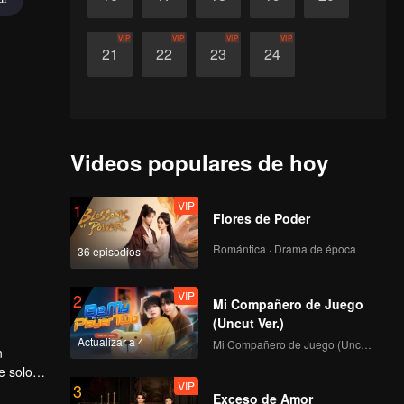
VIP
VIP
VIP
VIP
21
22
23
24
Videos populares de hoy
VIP
1
Flores de Poder
Romántica · Drama de época
36 episodios
VIP
2
Mi Compañero de Juego
(Uncut Ver.)
Actualizar a 4
Mi Compañero de Juego (Uncut Ver.)
n
e solo
VIP
3
ta podría
Exceso de Amor