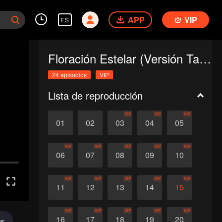
APP
VIP
ES
Floración Estelar (Versión Tailandesa)
24 episodios
VIP
Lista de reproducción
VIP
VIP
VIP
01
02
03
04
05
VIP
VIP
VIP
VIP
VIP
06
07
08
09
10
VIP
VIP
VIP
VIP
VIP
11
12
13
14
15
VIP
VIP
VIP
VIP
VIP
16
17
18
19
20