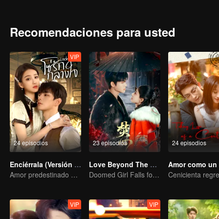
haber imaginado que, con el tiempo, su relación experimentaría un 
lengua afilada pero de corazón tierno, mientras que su talento par
almas resuena, se enamoran cada vez más, arrastrados por las emo
Recomendaciones para usted
VIP
24 episodios
23 episodios
24 episodios
Enciérrala (Versión Tailandesa)
Love Beyond The Curse (Thai Ver.)
Amor predestinado en tiempos turbulentos
Doomed Girl Falls for the Immortal Vampire
VIP
VIP