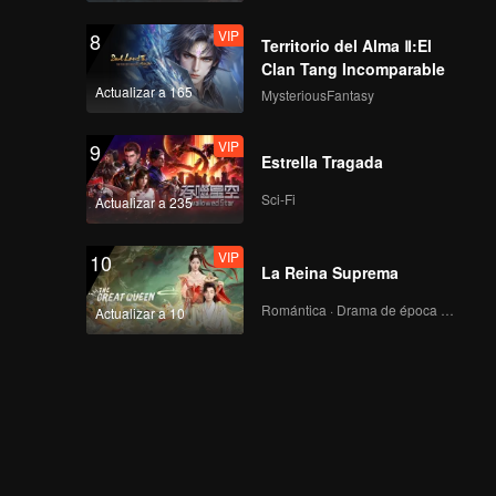
VIP
8
Territorio del Alma Ⅱ:El
Clan Tang Incomparable
Actualizar a 165
MysteriousFantasy
VIP
9
Estrella Tragada
Sci-Fi
Actualizar a 235
VIP
10
La Reina Suprema
Romántica · Drama de época · Fantasía
Actualizar a 10