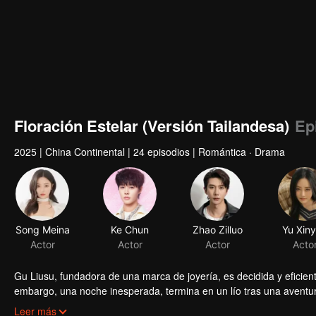
Floración Estelar (Versión Tailandesa)
Ep
2025
|
China Continental
|
24 episodios
|
Romántica · Drama
Song Meina
Ke Chun
Zhao Zilluo
Actor
Actor
Actor
Gu Liusu, fundadora de una marca de joyería, es decidida y eficiente
embargo, una noche inesperada, termina en un lío tras una aventu
había visto una vez. Para colmo, Lu Xingchen pronto se une a su e
Leer más