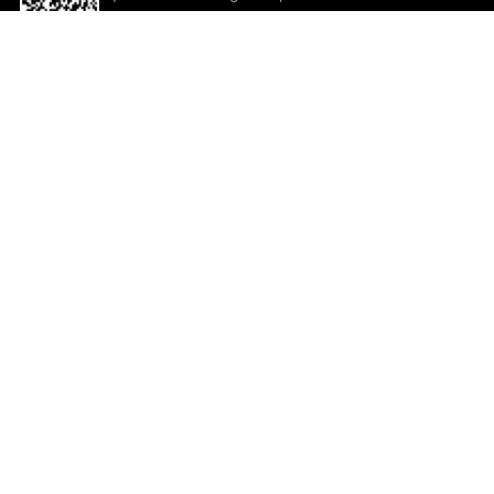
descargar la aplicación!
Ayuda y comentarios
So
Comentarios
Un
Co
Co
ted.