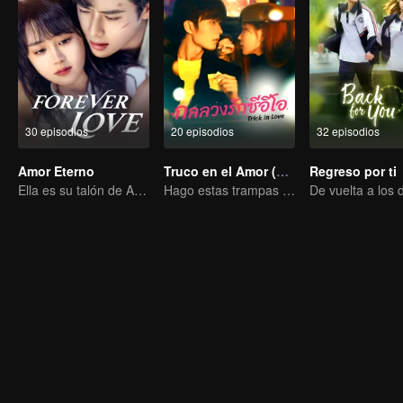
30 episodios
20 episodios
32 episodios
Amor Eterno
Truco en el Amor (Versión Tailandesa)
Regreso por ti
Ella es su talón de Aquiles y su armadura.
Hago estas trampas pero te amo de verdad