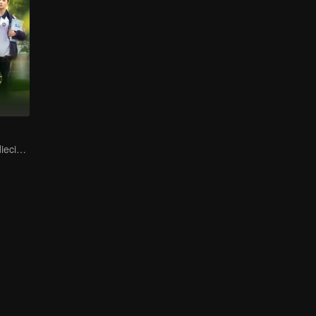
De vuelta a los dieciocho, para salvar a su musa blanca de luna