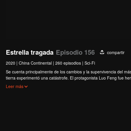
Estrella tragada
Episodio 156
compartir
2020
|
China Continental
|
260 episodios
|
Sci-Fi
Se cuenta principalmente de los cambios y la supervivencia del má
tierra experimentó una catástrofe. El protagonista Luo Feng fue h
el propietario de Meteorite y se convirtió en uno de los tres más fue
Leer más
la tierra. Perdió su cuerpo después de una batalla con el gigante d
de estrellas y se convirtió en una bestia devoradora de estrellas, cr
clon humano en el cuerpo interior. Después, salió de la tierra hacia 
universo.