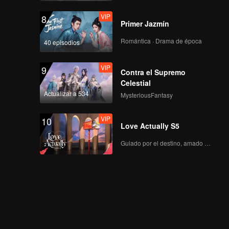
VIP
8
Primer Jazmín
Romántica · Drama de época
40 episodios
VIP
9
Contra el Supremo
Celestial
Actualizar a 534
MysteriousFantasy
VIP
10
Love Actually S5
Guiado por el destino, amado con el corazón.