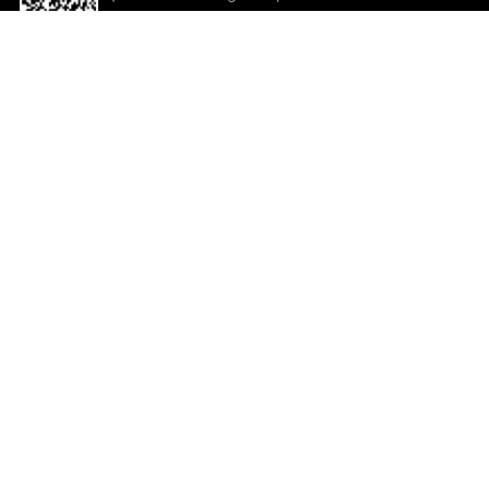
descargar la aplicación!
Ayuda y comentarios
So
Comentarios
Un
Co
Co
ted.