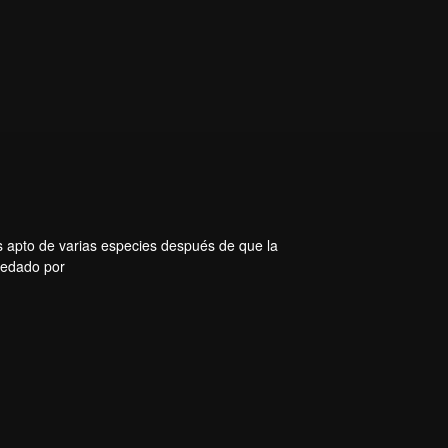
s apto de varias especies después de que la
eredado por
rtes en
evorador
ió un
el