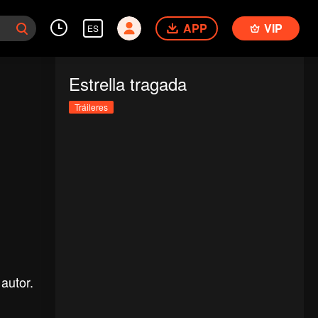
APP
VIP
ES
Estrella tragada
Tráileres
autor.