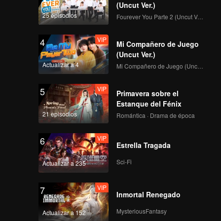
(Uncut Ver.)
25 episodios
Fourever You Parte 2 (Uncut Ver.)
VIP
4
Mi Compañero de Juego
(Uncut Ver.)
Actualizar a 4
Mi Compañero de Juego (Uncut Ver.)
VIP
5
Primavera sobre el
Estanque del Fénix
21 episodios
Romántica · Drama de época
VIP
6
Estrella Tragada
Sci-Fi
Actualizar a 235
VIP
7
Inmortal Renegado
MysteriousFantasy
Actualizar a 152