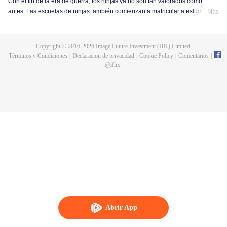
Con el fin de la era de guerra, los ninjas ya no son tan valorados como
antes. Las escuelas de ninjas también comienzan a matricular a estudiantes
Más
regulares. Boruto, el hijo del séptimo Hokage, Naruto Uzumaki, elige seguir
los pasos de su padre y convertirse en un ninja. Al principio, Boruto lleva
una vida tranquila y regular, entrenando en artes ninjas con sus amigos. Sin
Copyright © 2016-
2026
Image Future Investment (HK) Limited.
embargo, la paz no dura mucho, una organización misteriosa comienza a
Términos y Condiciones
|
Declaracion de privacidad
|
Cookie Policy
|
Comentarios
|
moverse con el objetivo de destruir el mundo ninja y restablecer el equilibrio
@
iflix
de poder. Boruto, aún estudiante de la escuela ninja, decide unirse a la
batalla ante la inminente amenaza. Después de enfrentarse a pruebas de
vida o muerte, la habilidad de lucha y las técnicas ninja de Boruto crecen
rápidamente. Finalmente, con el apoyo de sus compañeros, Boruto derrota
al líder de la malvada organización, protegiendo la paz.
Abrir App