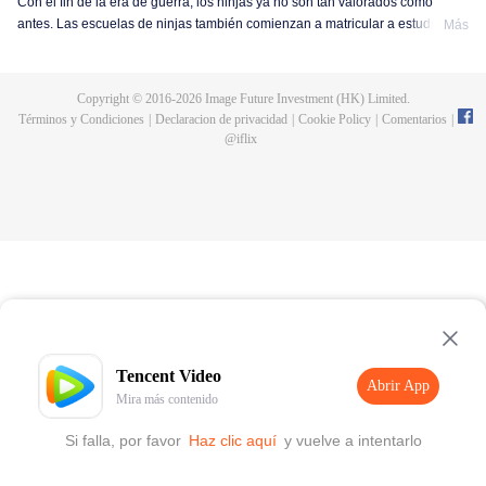
Con el fin de la era de guerra, los ninjas ya no son tan valorados como
antes. Las escuelas de ninjas también comienzan a matricular a estudiantes
Más
regulares. Boruto, el hijo del séptimo Hokage, Naruto Uzumaki, elige seguir
los pasos de su padre y convertirse en un ninja. Al principio, Boruto lleva
una vida tranquila y regular, entrenando en artes ninjas con sus amigos. Sin
Copyright © 2016-
2026
Image Future Investment (HK) Limited.
embargo, la paz no dura mucho, una organización misteriosa comienza a
Términos y Condiciones
|
Declaracion de privacidad
|
Cookie Policy
|
Comentarios
|
moverse con el objetivo de destruir el mundo ninja y restablecer el equilibrio
@
iflix
de poder. Boruto, aún estudiante de la escuela ninja, decide unirse a la
batalla ante la inminente amenaza. Después de enfrentarse a pruebas de
vida o muerte, la habilidad de lucha y las técnicas ninja de Boruto crecen
rápidamente. Finalmente, con el apoyo de sus compañeros, Boruto derrota
al líder de la malvada organización, protegiendo la paz.
Tencent Video
Abrir App
Mira más contenido
Si falla, por favor
Haz clic aquí
y vuelve a intentarlo
Abrir App