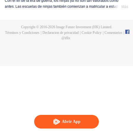
Con el fin de la era de guerra, los ninjas ya no son tan valorados como
antes. Las escuelas de ninjas también comienzan a matricular a estudiantes
Más
regulares. Boruto, el hijo del séptimo Hokage, Naruto Uzumaki, elige seguir
los pasos de su padre y convertirse en un ninja. Al principio, Boruto lleva
una vida tranquila y regular, entrenando en artes ninjas con sus amigos. Sin
Copyright © 2016-
2026
Image Future Investment (HK) Limited.
embargo, la paz no dura mucho, una organización misteriosa comienza a
Términos y Condiciones
|
Declaracion de privacidad
|
Cookie Policy
|
Comentarios
|
moverse con el objetivo de destruir el mundo ninja y restablecer el equilibrio
@
iflix
de poder. Boruto, aún estudiante de la escuela ninja, decide unirse a la
batalla ante la inminente amenaza. Después de enfrentarse a pruebas de
vida o muerte, la habilidad de lucha y las técnicas ninja de Boruto crecen
rápidamente. Finalmente, con el apoyo de sus compañeros, Boruto derrota
al líder de la malvada organización, protegiendo la paz.
Abrir App