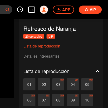
APP
VIP
ES
Refresco de Naranja
20 episodios
VIP
Lista de reproducción
Detalles interesantes
Lista de reproducción
VIP
VIP
VIP
01
02
03
04
05
VIP
VIP
VIP
VIP
VIP
06
07
08
09
10