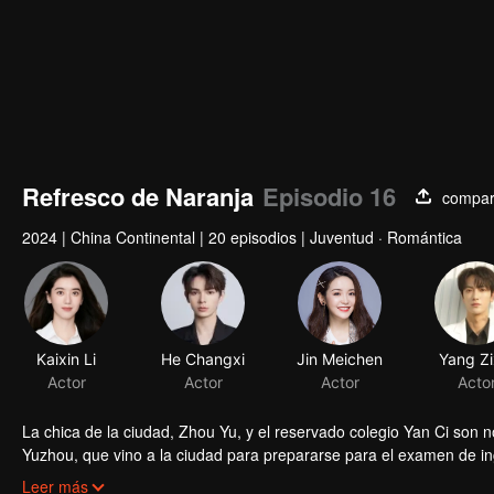
Refresco de Naranja
Episodio 16
compart
2024
|
China Continental
|
20 episodios
|
Juventud · Romántica
Kaixin Li
He Changxi
Jin Meichen
Yang Zi
Actor
Actor
Actor
Acto
La chica de la ciudad, Zhou Yu, y el reservado colegio Yan Ci son n
Yuzhou, que vino a la ciudad para prepararse para el examen de ingr
romance desapareció. Años más tarde, los tres se reunieron en el 
Leer más