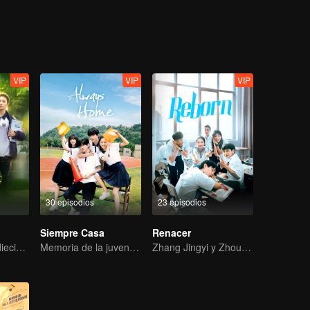
VIP
VIP
VIP
30 episodios
23 episodios
Siempre Casa
Renacer
De vuelta a los dieciocho, para salvar a su musa blanca de luna
Memoria de la juventud de la generación de los 90
Zhang Jingyi y Zhou Yiran: Transformándose y creciendo