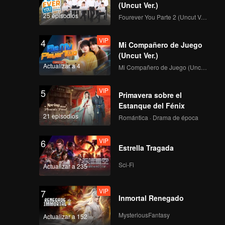
(Uncut Ver.)
25 episodios
Fourever You Parte 2 (Uncut Ver.)
VIP
4
Mi Compañero de Juego
(Uncut Ver.)
Actualizar a 4
Mi Compañero de Juego (Uncut Ver.)
VIP
5
Primavera sobre el
Estanque del Fénix
21 episodios
Romántica · Drama de época
VIP
6
Estrella Tragada
Sci-Fi
Actualizar a 235
VIP
7
Inmortal Renegado
MysteriousFantasy
Actualizar a 152