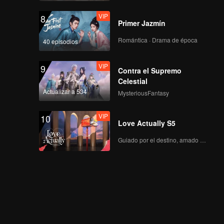
VIP
8
Primer Jazmín
Romántica · Drama de época
40 episodios
VIP
9
Contra el Supremo
Celestial
Actualizar a 534
MysteriousFantasy
VIP
10
Love Actually S5
Guiado por el destino, amado con el corazón.