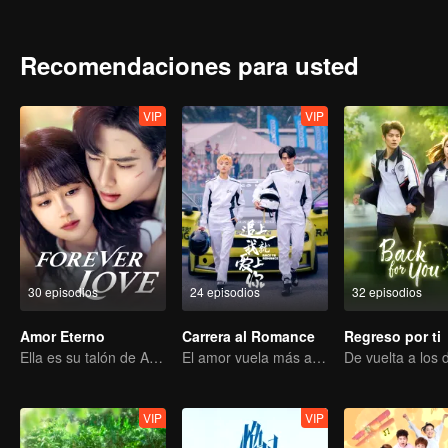
juventud se desarrolla nuevamente...
Recomendaciones para usted
VIP
VIP
30 episodios
24 episodios
32 episodios
Amor Eterno
Carrera al Romance
Regreso por ti
Ella es su talón de Aquiles y su armadura.
El amor vuela más allá de las fronteras, la gloria unida como socios
VIP
VIP