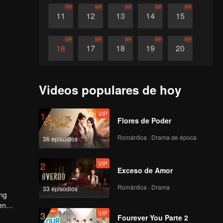
VIP
VIP
VIP
VIP
VIP
11
12
13
14
15
VIP
VIP
VIP
VIP
VIP
16
17
18
19
20
Videos populares de hoy
VIP
1
Flores de Poder
Romántica · Drama de época
36 episodios
VIP
2
Exceso de Amor
Romántica · Drama
33 episodios
eng
en
VIP
3
e la
Fourever You Parte 2