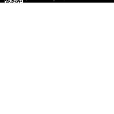
descargar la aplicación!
Ayuda y comentarios
So
Comentarios
Un
Co
Co
ted.