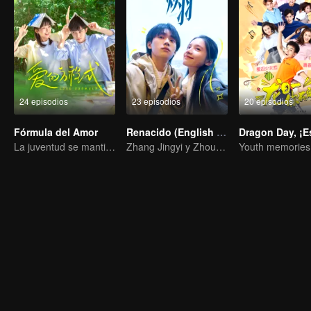
24 episodios
23 episodios
20 episodios
Fórmula del Amor
Renacido (English Ver.)
La juventud se mantiene viva, la graduación no es un adiós.
Zhang Jingyi y Zhou Yiran: Transformándose y creciendo
Youth memories k