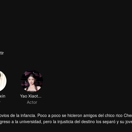
ir
xin
Yao Xiaotang
r
Actor
ovios de la infancia. Poco a poco se hicieron amigos del chico rico Ch
eso a la universidad, pero la injusticia del destino los separó y su jov
pequeño pueblo y sus sentimientos mutuos se reavivaron. La historia d