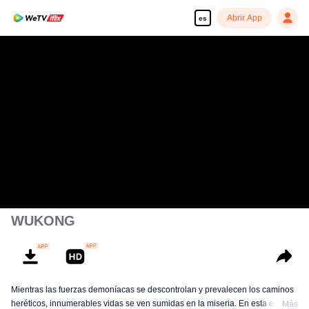
Abrir App
es
WUKONG
Mientras las fuerzas demoníacas se descontrolan y prevalecen los caminos
heréticos, innumerables vidas se ven sumidas en la miseria. En esta era de
Más