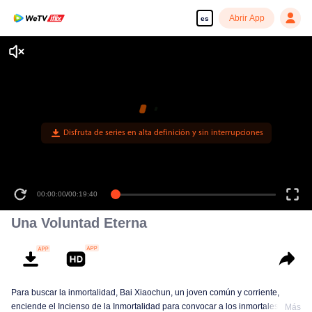
Abrir App
es
Disfruta de series en alta definición y sin interrupciones
00:00:00
/
00:19:40
Una Voluntad Eterna
Para buscar la inmortalidad, Bai Xiaochun, un joven común y corriente,
enciende el Incienso de la Inmortalidad para convocar a los inmortales. Pero
Más