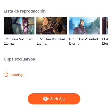
la iluminación lo golpea muchas veces hasta que conoce al Guía, el Maestro
Li Qinghou... Un anime chino bien hecho sobre el cultivo de la inmortalidad
Lista de reproducción
con numerosas tramas divertidas. Ven a verlo para llenar tu verano de
alegría.
EP1: Una Voluntad
EP2: Una Voluntad
EP3: Una Voluntad
EP4
Eterna
Eterna
Eterna
Ete
Clips exclusivos
Loading…
Abrir App