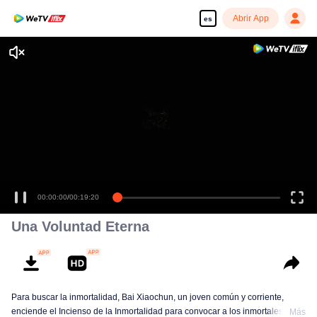
Abrir App
es
00:00:00
/
00:19:20
Una Voluntad Eterna
Para buscar la inmortalidad, Bai Xiaochun, un joven común y corriente,
enciende el Incienso de la Inmortalidad para convocar a los inmortales. Pero
Más