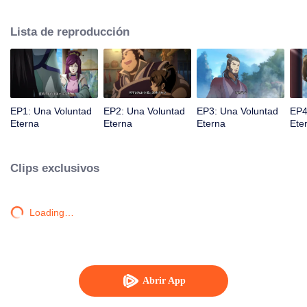
la iluminación lo golpea muchas veces hasta que conoce al Guía, el Maestro
Li Qinghou... Un anime chino bien hecho sobre el cultivo de la inmortalidad
Lista de reproducción
con numerosas tramas divertidas. Ven a verlo para llenar tu verano de
alegría.
EP1: Una Voluntad
EP2: Una Voluntad
EP3: Una Voluntad
EP4
Eterna
Eterna
Eterna
Ete
Clips exclusivos
Loading…
Abrir App