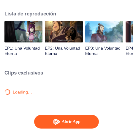
la iluminación lo golpea muchas veces hasta que conoce al Guía, el Maestro
Li Qinghou... Un anime chino bien hecho sobre el cultivo de la inmortalidad
Lista de reproducción
con numerosas tramas divertidas. Ven a verlo para llenar tu verano de
alegría.
EP1: Una Voluntad
EP2: Una Voluntad
EP3: Una Voluntad
EP4
Eterna
Eterna
Eterna
Ete
Clips exclusivos
Loading…
Abrir App