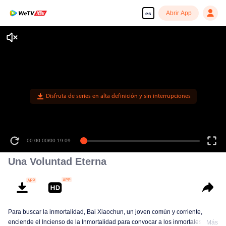
Abrir App
es
Disfruta de series en alta definición y sin interrupciones
00:00:00
/
00:19:09
Una Voluntad Eterna
Para buscar la inmortalidad, Bai Xiaochun, un joven común y corriente,
enciende el Incienso de la Inmortalidad para convocar a los inmortales. Pero
Más