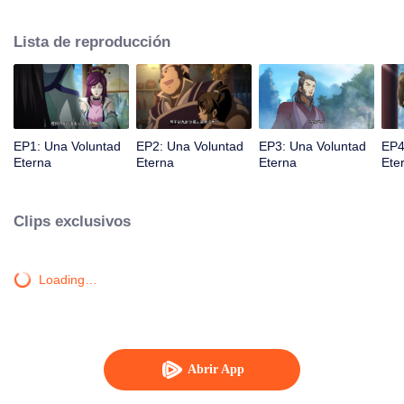
la iluminación lo golpea muchas veces hasta que conoce al Guía, el Maestro
Li Qinghou... Un anime chino bien hecho sobre el cultivo de la inmortalidad
Lista de reproducción
con numerosas tramas divertidas. Ven a verlo para llenar tu verano de
alegría.
EP1: Una Voluntad
EP2: Una Voluntad
EP3: Una Voluntad
EP4
Eterna
Eterna
Eterna
Ete
Clips exclusivos
Loading…
Abrir App