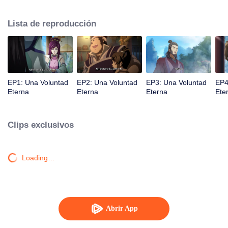
la iluminación lo golpea muchas veces hasta que conoce al Guía, el Maestro
Li Qinghou... Un anime chino bien hecho sobre el cultivo de la inmortalidad
Lista de reproducción
con numerosas tramas divertidas. Ven a verlo para llenar tu verano de
alegría.
EP1: Una Voluntad
EP2: Una Voluntad
EP3: Una Voluntad
EP4
Eterna
Eterna
Eterna
Ete
Clips exclusivos
Loading…
Abrir App