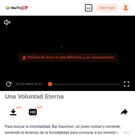
Abrir App
es
Disfruta de series en alta definición y sin interrupciones
00:00:00
/
00:18:57
Una Voluntad Eterna
Para buscar la inmortalidad, Bai Xiaochun, un joven común y corriente,
enciende el Incienso de la Inmortalidad para convocar a los inmortales. Pero
Más