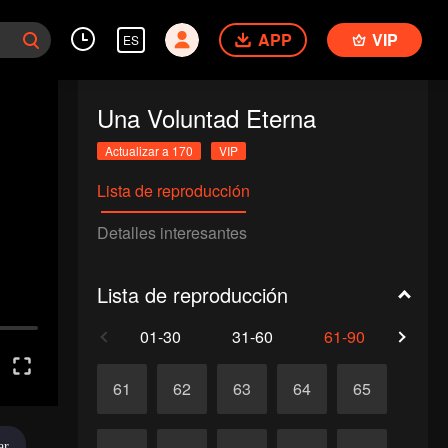
APP
VIP
ES
Una Voluntad Eterna
Actualizar a 170
VIP
Lista de reproducción
Detalles interesantes
Lista de reproducción
01-30
31-60
61-90
91-1
61
62
63
64
65
ar