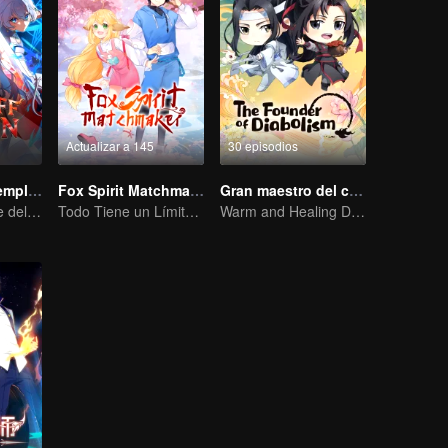
Actualizar a 145
30 episodios
Diablo del Desempleo
Fox Spirit Matchmaker
Gran maestro del cultivo demoníaco Q
El rey más fuerte del inframundo más competitivo
Todo Tiene un Límite, Excepto el Amor y el Odio
Warm and Healing Daily Life