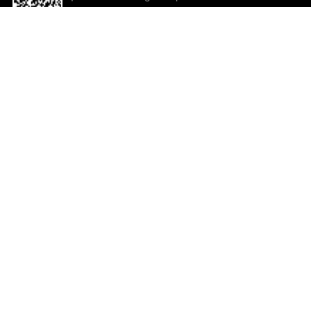
descargar la aplicación!
Ayuda y comentarios
So
Comentarios
Un
Co
Co
ted.