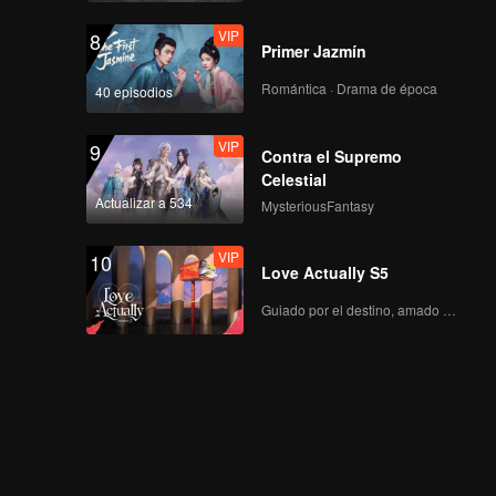
VIP
8
Primer Jazmín
Romántica · Drama de época
40 episodios
VIP
9
Contra el Supremo
Celestial
Actualizar a 534
MysteriousFantasy
VIP
10
Love Actually S5
Guiado por el destino, amado con el corazón.