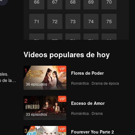
66
67
68
69
70
71
72
73
74
75
76
77
78
79
80
Videos populares de hoy
81
82
83
84
85
VIP
1
Flores de Poder
ales.
86
87
88
89
90
o de la
Romántica · Drama de época
36 episodios
VIP
2
Exceso de Amor
Romántica · Drama
33 episodios
VIP
3
Fourever You Parte 2