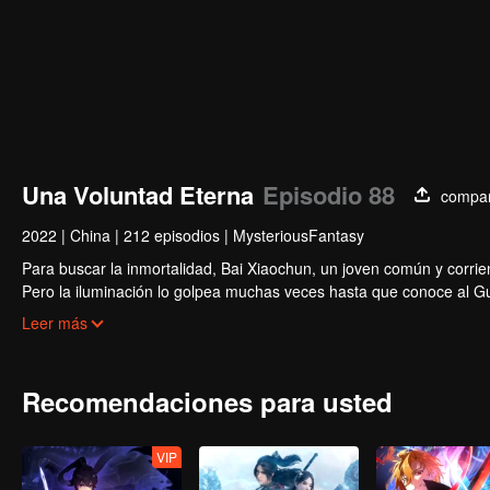
Una Voluntad Eterna
Episodio 88
compar
2022
|
China
|
212 episodios
|
MysteriousFantasy
Para buscar la inmortalidad, Bai Xiaochun, un joven común y corrien
Pero la iluminación lo golpea muchas veces hasta que conoce al Guí
inmortalidad con numerosas tramas divertidas. Ven a verlo para llen
Leer más
Recomendaciones para usted
VIP