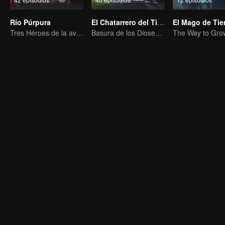
Río Púrpura
El Chatarrero del Tianting
Tres Héroes de la aventura de Zichuan en el Continente Xichuan
Basura de los Dioses, Aniquilando a los Enemigos del Cielo