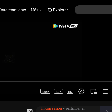
Entretenimiento
Más
|
Explorar
480P
1.0X
ES
Iniciar sesión
y participar en
Envi