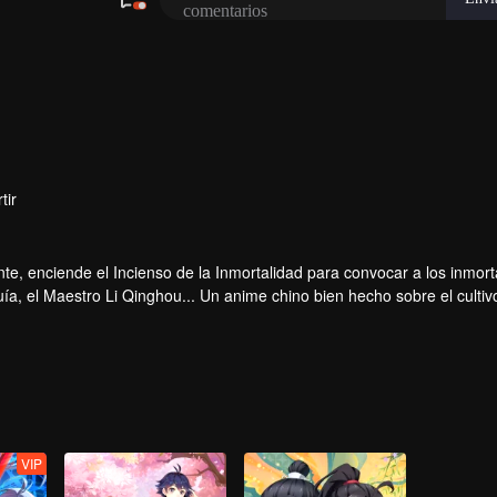
comentarios
tir
te, enciende el Incienso de la Inmortalidad para convocar a los inmort
a, el Maestro Li Qinghou... Un anime chino bien hecho sobre el cultiv
ar tu verano de alegría.
VIP