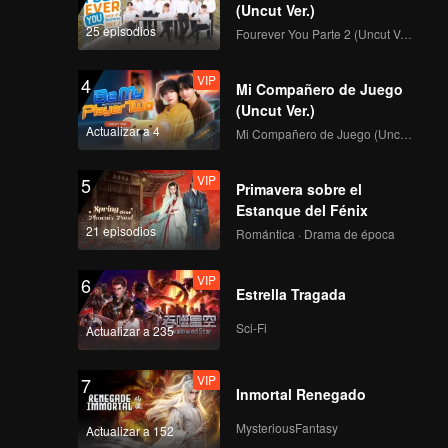
(Uncut Ver.)
25 episodios
Fourever You Parte 2 (Uncut Ver.)
VIP
4
Mi Compañero de Juego
(Uncut Ver.)
Actualizar a 4
Mi Compañero de Juego (Uncut Ver.)
VIP
5
Primavera sobre el
Estanque del Fénix
21 episodios
Romántica · Drama de época
VIP
6
Estrella Tragada
Sci-Fi
Actualizar a 235
VIP
7
Inmortal Renegado
MysteriousFantasy
Actualizar a 152