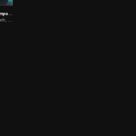
El Mago de Tiempo Completo Temporada 1
The Way to Growth, Encouragement and Self-improvement