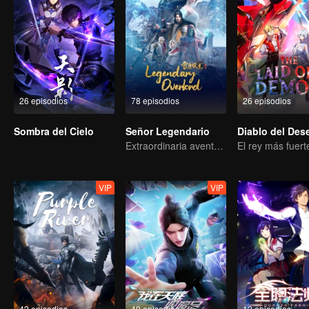
26 episodios
78 episodios
26 episodios
Sombra del Cielo
Señor Legendario
Extraordinaria aventura, una adolescente renacida de la adversidad.
VIP
VIP
42 episodios
40 episodios
12 episodios