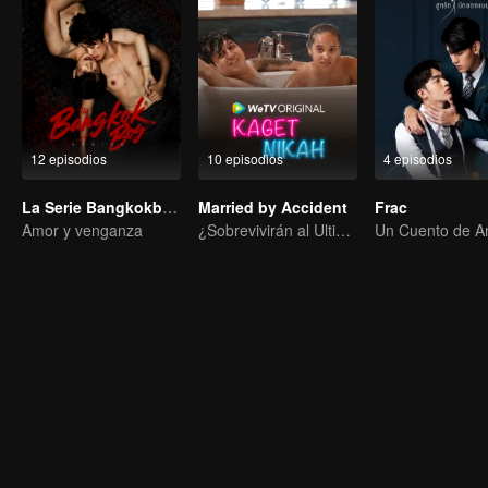
12 episodios
10 episodios
4 episodios
La Serie Bangkokboy (versión sin cortes)
Married by Accident
Frac
Amor y venganza
¿Sobrevivirán al Ultimátum Matrimonial?