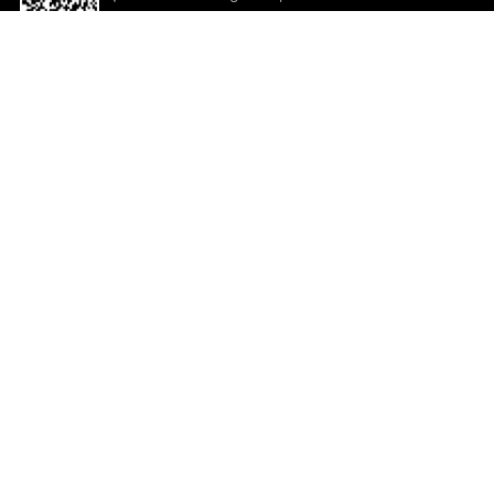
descargar la aplicación!
Ayuda y comentarios
So
Comentarios
Un
Co
Co
ted.