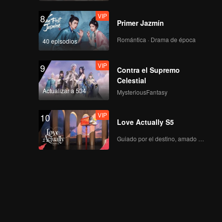
VIP
8
Primer Jazmín
Special: Black Honey
Cut
Romántica · Drama de época
40 episodios
VIP
9
Contra el Supremo
Tráileres
Trailer 01: Top Form
Celestial
Actualizar a 534
MysteriousFantasy
VIP
10
Love Actually S5
De pago
The Making of Top
Form 01
Guiado por el destino, amado con el corazón.
De pago
The Making of Top
Form 02
Tráileres