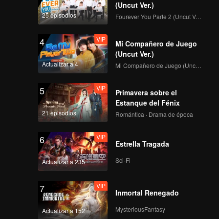
EP07: Top Form
dibuja.
(Uncut Ver.)
asionada.
mpetitiva
25 episodios
Fourever You Parte 2 (Uncut Ver.)
rsonajes.
VIP
4
Mi Compañero de Juego
VIP
EP08: Top Form
(Uncut Ver.)
Actualizar a 4
Mi Compañero de Juego (Uncut Ver.)
VIP
5
Primavera sobre el
VIP
EP09: Top Form
Estanque del Fénix
21 episodios
Romántica · Drama de época
VIP
6
Estrella Tragada
VIP
EP10: Top Form
Sci-Fi
Actualizar a 235
VIP
7
Inmortal Renegado
VIP
EP11: Top Form
MysteriousFantasy
Actualizar a 152