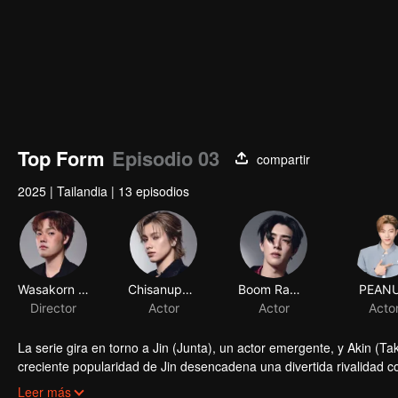
Top Form
Episodio 03
compartir
2025
|
Tailandia
|
13 episodios
Wasakorn Khumklaowiriya
Chisanupong paungmanee
Boom Raweewit Jiraphongkanon
PEAN
Director
Actor
Actor
Acto
La serie gira en torno a Jin (Junta), un actor emergente, y Akin (T
creciente popularidad de Jin desencadena una divertida rivalidad co
joven.
Sus interacciones inicialmente involucran a Jin burlándose de Akin
Leer más