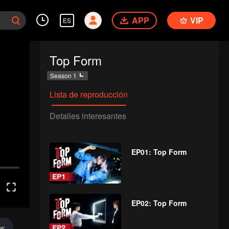
APP
VIP
ES
Top Form
Season 1
Lista de reproducción
Detalles interesantes
EP01: Top Form
EP02: Top Form