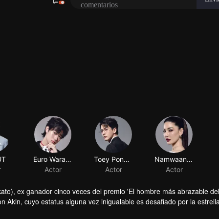
UT
Euro Waratthip Kittisiripaisan
Toey Pongsakorn
Namwaan Kannaporn Puangthong
r
Actor
Actor
Actor
akato), ex ganador cinco veces del premio 'El hombre más abrazable del
n Akin, cuyo estatus alguna vez inigualable es desafiado por la estrel
, prometiendo impresionar a Akin con su actuación algún día; mezcland