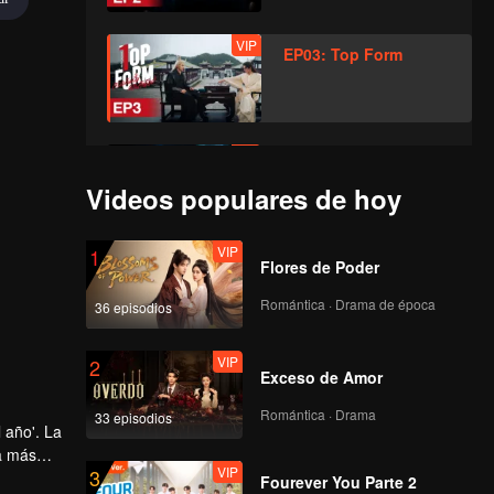
VIP
EP03: Top Form
VIP
EP04: Top Form
Videos populares de hoy
VIP
1
Flores de Poder
VIP
EP05: Top Form
Romántica · Drama de época
36 episodios
VIP
2
Exceso de Amor
VIP
EP06: Top Form
Romántica · Drama
33 episodios
 año'. La
la más
VIP
3
o burlas
Fourever You Parte 2
VIP