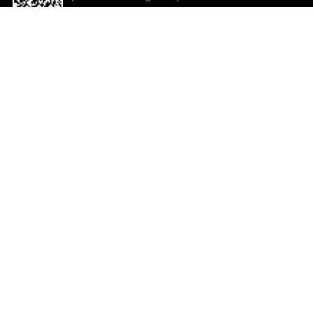
descargar la aplicación!
Ayuda y comentarios
So
Comentarios
Un
Co
Co
ted.