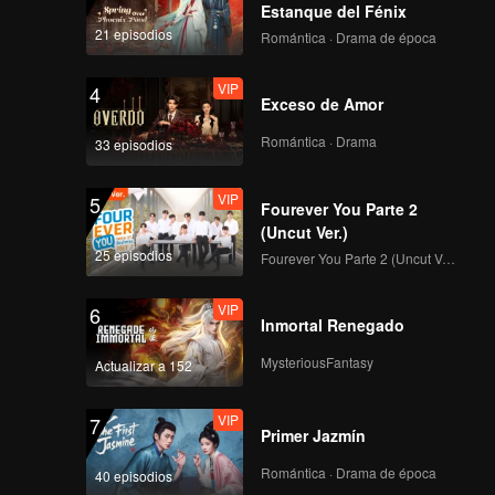
Estanque del Fénix
21 episodios
Romántica · Drama de época
VIP
4
Exceso de Amor
Romántica · Drama
33 episodios
VIP
5
Fourever You Parte 2
(Uncut Ver.)
25 episodios
Fourever You Parte 2 (Uncut Ver.)
VIP
6
Inmortal Renegado
MysteriousFantasy
Actualizar a 152
VIP
7
Primer Jazmín
Romántica · Drama de época
40 episodios