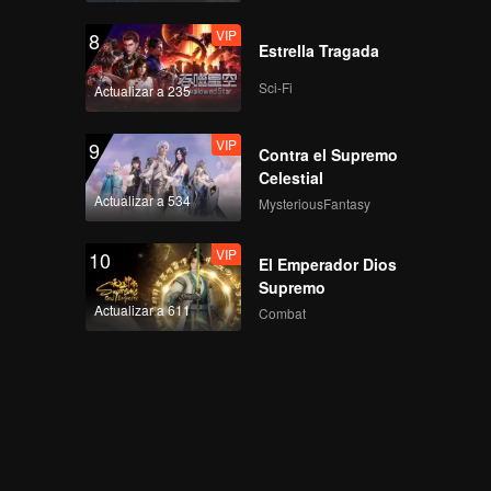
VIP
8
Estrella Tragada
Sci-Fi
Actualizar a 235
VIP
9
Contra el Supremo
Celestial
Actualizar a 534
MysteriousFantasy
VIP
10
El Emperador Dios
Supremo
Actualizar a 611
Combat