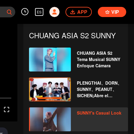
APP
VIP
ES
CHUANG ASIA S2 SUNNY
CHUANG ASIA S2
Tema Musical SUNNY
Enfoque Cámara
PLENGTHAI、DORN、
SUNNY、PEANUT、
SICHEN¡Abre el
paquete rojo para el
Año Nuevo chino!
SUNNY's Casual Look
¡Seamos juntos
testigos de la suerte!