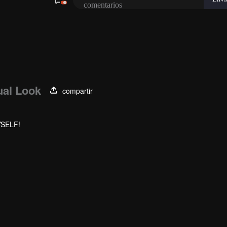
al Look
compartir
YSELF!