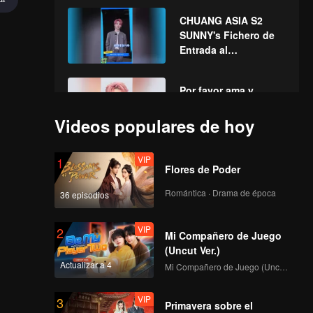
CHUANG ASIA S2
SUNNY's Fichero de
Entrada al
Campamento
Por favor ama y
apoya a SUNNY en
CHUANG ASIA S2
Videos populares de hoy
VIP
1
Flores de Poder
Romántica · Drama de época
36 episodios
VIP
2
Mi Compañero de Juego
(Uncut Ver.)
Actualizar a 4
Mi Compañero de Juego (Uncut Ver.)
VIP
3
Primavera sobre el