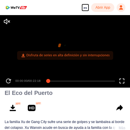
Abrir App
es
Disfruta de series en alta definición y sin interrupciones
00:00:00
/
00:22:18
El Eco del Puerto
La familia Xu de Gang City sufre una serie de golpes y se tambalea al borde
del colapso. Xu Wanxin acude en busca de ayuda a la familia con la que
Más