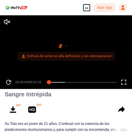
Abrir App
es
Disfruta de series en alta definición y sin interrupciones
00:00:00
/
00:01:16
Sangre Intrépida
Xu Tian era un joven de 21 años. Continuó con la creencia de los
predecesores revolucionarios y, para cumplir con su encomienda, viajó
Más